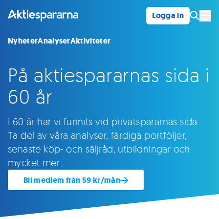
Logga in
Öpp
Nyheter
Analyser
Aktiviteter
På aktiespararnas sida i
60 år
I 60 år har vi funnits vid privatspararnas sida.
Ta del av våra analyser, färdiga portföljer,
senaste köp- och säljråd, utbildningar och
mycket mer.
Bli medlem från 59 kr/mån