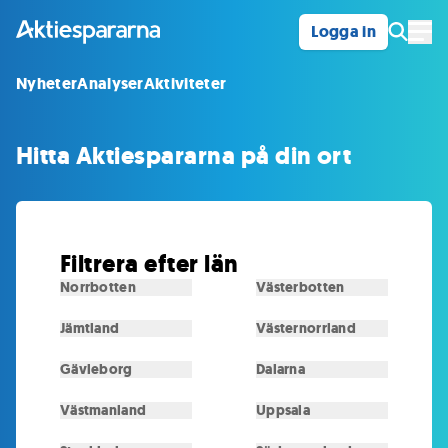
Logga in
Öpp
Nyheter
Analyser
Aktiviteter
Hitta Aktiespararna på din ort
Filtrera efter län
Norrbotten
Västerbotten
Jämtland
Västernorrland
Gävleborg
Dalarna
Västmanland
Uppsala