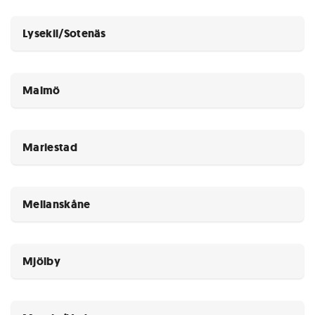
Lysekil/Sotenäs
Malmö
Mariestad
Mellanskåne
Mjölby