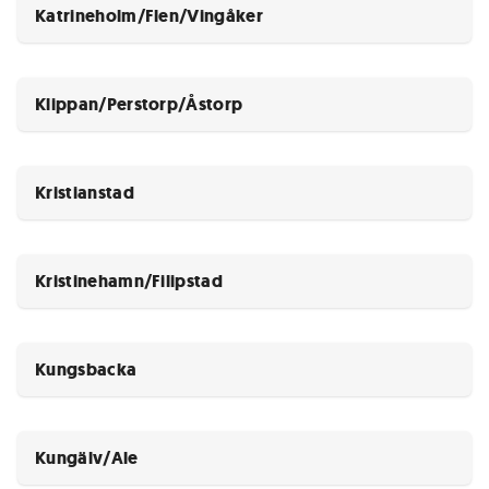
Katrineholm/Flen/Vingåker
Klippan/Perstorp/Åstorp
Kristianstad
Kristinehamn/Filipstad
Kungsbacka
Kungälv/Ale