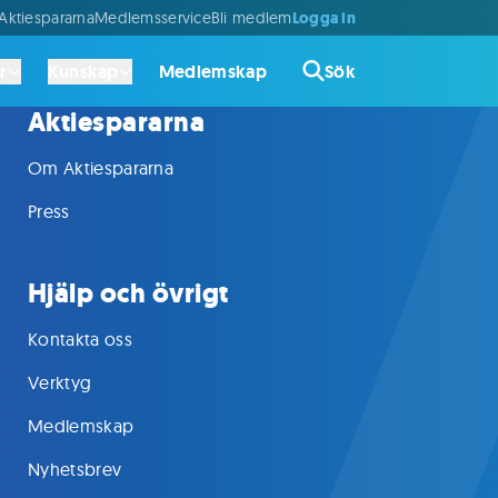
Logga in
ktiespararna
Medlemsservice
Bli medlem
r
Kunskap
Medlemskap
Sök
Aktiespararna
Om Aktiespararna
Press
Hjälp och övrigt
Kontakta oss
Verktyg
Medlemskap
Nyhetsbrev