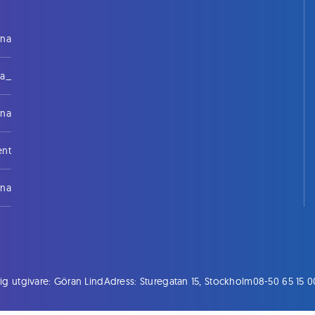
rna
na_
rna
ent
rna
ig utgivare: Göran Lind
Adress: Sturegatan 15, Stockholm
08-50 65 15 0