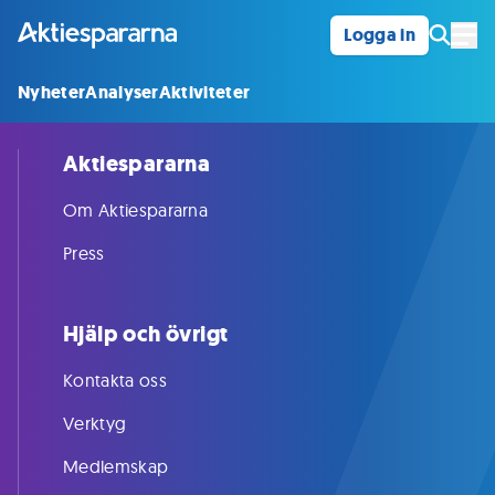
Logga in
Öpp
Nyheter
Analyser
Aktiviteter
Aktiespararna
Om Aktiespararna
Press
Hjälp och övrigt
Kontakta oss
Verktyg
Medlemskap