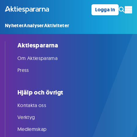
Logga in
Öpp
Nyheter
Analyser
Aktiviteter
Aktiespararna
Om Aktiespararna
Press
Hjälp och övrigt
Kontakta oss
Verktyg
Medlemskap