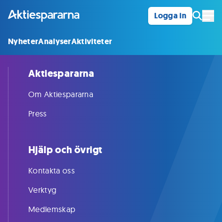
Logga in
Öpp
Nyheter
Analyser
Aktiviteter
Aktiespararna
Om Aktiespararna
Press
Hjälp och övrigt
Kontakta oss
Verktyg
Medlemskap