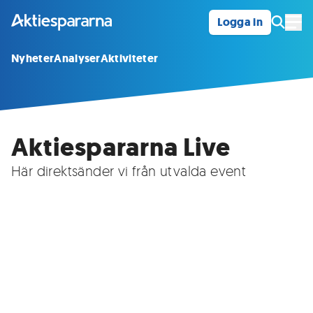
Logga in
Öpp
Nyheter
Analyser
Aktiviteter
Aktiespararna Live
Här direktsänder vi från utvalda event