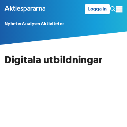
Logga in
Öpp
Nyheter
Analyser
Aktiviteter
Digitala utbildningar