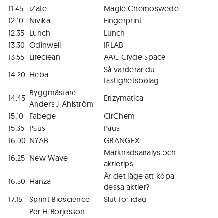
11.45
iZafe
Magle Chemoswede
12.10
Nivika
Fingerprint
12.35
Lunch
Lunch
13.30
Odinwell
IRLAB
13.55
Lifeclean
AAC Clyde Space
Så värderar du
14.20
Heba
fastighetsbolag
Byggmästare
14.45
Enzymatica
Anders J Ahlström
15.10
Fabege
CirChem
15.35
Paus
Paus
16.00
NYAB
GRANGEX
Marknadsanalys och
16.25
New Wave
aktietips
Är det läge att köpa
16.50
Hanza
dessa aktier?
17.15
Sprint Bioscience
Slut för idag
Per H Börjesson