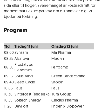
sida eller till höger. Evenemanget är kostnadsfritt för
medlemmar i Aktiespararna om du anmäler dig. Vi
bjuder på förtäring.
Program
Tid
Tisdag 11 juni
Onsdag 12 juni
08.00
Synsam
Pila Pharma
08.25
Alzinova
Medivir
Prostatype
08.50
Ferroamp
Genomics
09.15
Eolus Vind
Green Landscaping
09.40
Sleep Cycle
Skolon
10.05
Paus
Paus
10.30
Sintercast (engelska)
Tura Group
10.55
Soltech Energy
Cinclus Pharma
11.20
DevPort
Phoenix Biopower