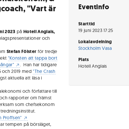
Eventinfo
coach, "Vart är
Starttid
19 juni 2023 17:25
ni 2023
på
Hotell Anglais,
olagspresentationer och
Lokalavdelning
Stockholm Vasa
nom
Stefan Fölster
för tredje
jekt
"Konsten att tappa bort
Plats
lgångar"
. Han har tidigare
Hotell Anglais
5 och 2019 med
"The Crash
t aktuella att läsa i
alekonomi och författare till
ar och rapporter om främst
it verksam som chefsekonom
tredningsinstitut.
m Proffsen"
 tar tempen på börsläget,