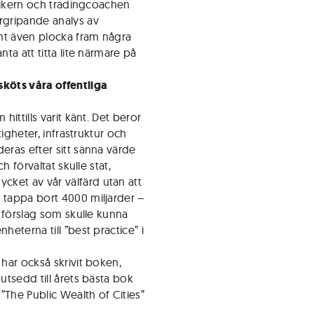
lytikern och tradingcoachen
gripande analys av
mt även plocka fram några
nta att titta lite närmare på
sköts våra offentliga
hittills varit känt. Det beror
tigheter, infrastruktur och
eras efter sitt sanna värde
h förvaltat skulle stat,
ket av vår välfärd utan att
 tappa bort 4000 miljarder –
s förslag som skulle kunna
heterna till ”best practice” i
har också skrivit boken,
utsedd till årets bästa bok
”The Public Wealth of Cities”