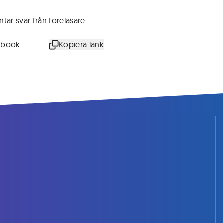
r svar från föreläsare.
ebook
Kopiera länk