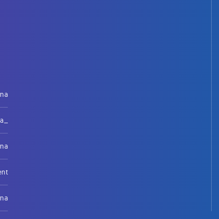
rna
na_
rna
ent
rna