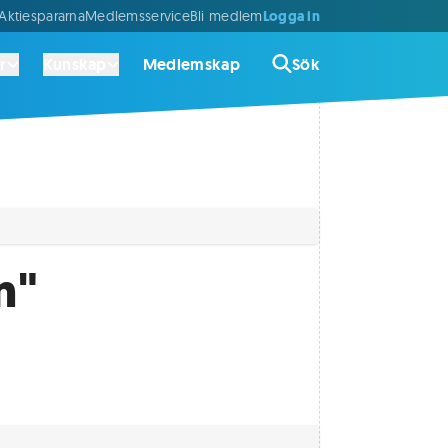
Logga in
ktiespararna
Medlemsservice
Bli medlem
r
Kunskap
Medlemskap
Sök
n"