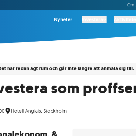
Om A
Nyheter
Investera
Aktivitete
et har redan ägt rum och går inte längre att anmäla sig till.
nvestera som proffse
:00
Hotell Anglais, Stockholm
ionalekonom, &