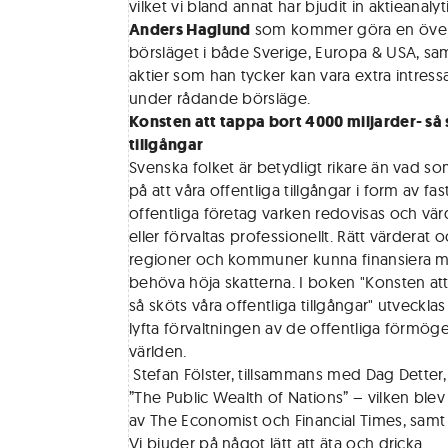
vilket vi bland annat har bjudit in aktieana
Anders Haglund
som kommer göra en över
börsläget i både Sverige, Europa & USA, sa
aktier som han tycker kan vara extra intressa
under rådande börsläge.
Konsten att tappa bort 4000 miljarder- så 
tillgångar
Svenska folket är betydligt rikare än vad som 
på att våra offentliga tillgångar i form av fas
offentliga företag varken redovisas och värd
eller förvaltas professionellt. Rätt värderat oc
regioner och kommuner kunna finansiera myc
behöva höja skatterna. I boken "Konsten att
så sköts våra offentliga tillgångar" utveckla
lyfta förvaltningen av de offentliga förmögen
världen.
Stefan Fölster, tillsammans med Dag Detter, 
”The Public Wealth of Nations” – vilken blev 
av The Economist och Financial Times, samt 
Vi bjuder på något lätt att äta och dricka