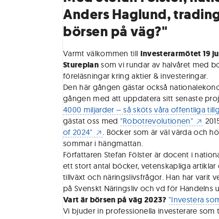
Anders Haglund, trading
börsen på väg?"
V armt välkommen till
Investerarmötet 19 ju
Stureplan
som vi rundar av halvåret med b
föreläsningar kring aktier & investeringar.
Den här gången gästar också nationaleko
gången med att uppdatera sitt senaste pro
4000 miljarder – så sköts våra offentliga til
gästat oss med
"Robotrevolutionen"
201
of 2024"
. Böcker som är väl värda och högs
sommar i hängmattan.
Författaren Stefan Fölster är docent i nation
ett stort antal böcker, vetenskapliga artikl
tillväxt och näringslivsfrågor. Han har var
på Svenskt Näringsliv och vd för Handelns u
Vart är börsen på väg 2023?
"Investera so
Vi bjuder in professionella investerare som