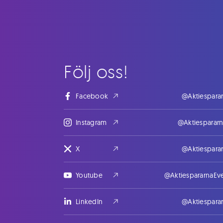
Följ oss!
Facebook
@Aktiespara
Instagram
@Aktiesparar
X
@Aktiespara
Youtube
@AktiespararnaEv
LinkedIn
@Aktiespara