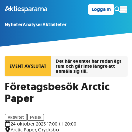
Logga in
Öpp
Nyheter
Analyser
Aktiviteter
Det här eventet har redan ägt
EVENT AVSLUTAT
rum och går inte längre att
anmäla sig till.
Företagsbesök Arctic
Paper
Aktivitet
Fysisk
24 oktober 2023 17:00 till 20:00
Arctic Paper, Grycksbo