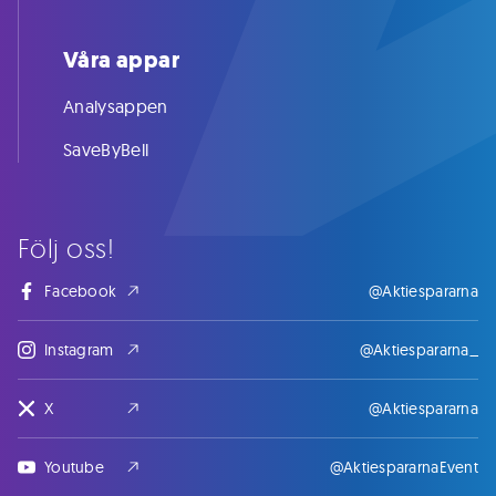
Våra appar
Analysappen
SaveByBell
Följ oss!
Facebook
@Aktiespararna
Instagram
@Aktiespararna_
X
@Aktiespararna
Youtube
@AktiespararnaEvent