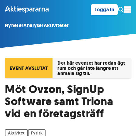
Logga in
Öpp
Nyheter
Analyser
Aktiviteter
Det här eventet har redan ägt
EVENT AVSLUTAT
rum och går inte längre att
anmäla sig till.
Möt Ovzon, SignUp
Software samt Triona
vid en företagsträff
Aktivitet
Fysisk