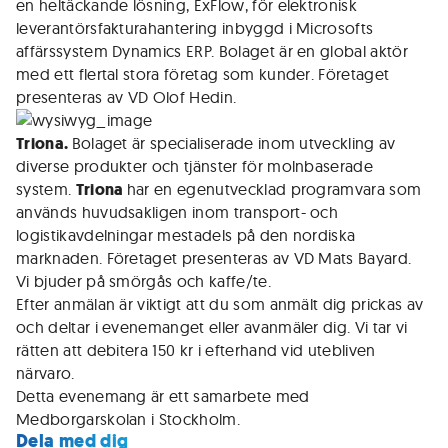
en heltäckande lösning, ExFlow, för elektronisk
leverantörsfakturahantering inbyggd i Microsofts
affärssystem Dynamics ERP. Bolaget är en global aktör
med ett flertal stora företag som kunder. Företaget
presenteras av VD Olof Hedin.
Triona.
Bolaget är specialiserade inom utveckling av
diverse produkter och tjänster för molnbaserade
system.
Triona
har en egenutvecklad programvara som
används huvudsakligen inom transport- och
logistikavdelningar mestadels på den nordiska
marknaden. Företaget presenteras av VD Mats Bayard.
Vi bjuder på smörgås och kaffe/te.
Efter anmälan är viktigt att du som anmält dig prickas av
och deltar i evenemanget eller avanmäler dig. Vi tar vi
rätten att debitera 150 kr i efterhand vid utebliven
närvaro.
Detta evenemang är ett samarbete med
Medborgarskolan i Stockholm.
Dela med dig