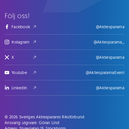
Följ oss!
Facebook
@Aktiespararna
Instagram
@Aktiespararna_
X
@Aktiespararna
Youtube
@AktiespararnaEvent
LinkedIn
@Aktiespararna
© 2026 Sveriges Aktiesparares Riksförbund
Ansvarig utgivare: Göran Lind
Adress: Sturegatan 15, Stockholm