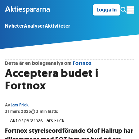
Logga in
Öpp
Nyheter
Analyser
Aktiviteter
Detta är en bolagsanalys om
Fortnox
Acceptera budet i
Fortnox
Av
Lars Frick
31 mars 2025
3
min lästid
Aktiespararnas Lars Frick
.
Fortnox styrelseordförande Olof Hallrup har