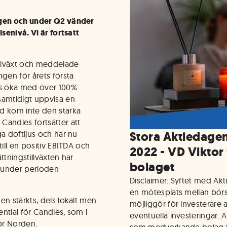
ngen och under Q2 vänder
lsenivå. Vi är fortsatt
illväxt och meddelade
gen för årets första
es öka med över 100%
samtidigt uppvisa en
d kom inte den starka
Candles fortsätter att
ga doftljus och har nu
Stora Aktiedage
till en positiv EBITDA och
2022 - VD Viktor
ttningstillväxten har
bolaget
 under perioden
Disclaimer: Syftet med Ak
en mötesplats mellan bör
en stärkts, dels lokalt men
möjliggör för investerare a
ntial för Candles, som i
eventuella investeringar. 
ör Norden.