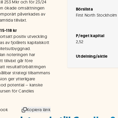
ill 253 Mkr och för 23/24
 den ökade omsättningen
Börslista
 temporärt påverkades av
First North Stockholm
mtida tillväxt.
115-118 kr
P/eget kapital
rtsatt positiv utveckling
2,52
av fjolårets kapitalskott
citetsutbyggnad.
dan noteringen har
Utdelning/aktie
 tillväxt går före
tt resultatförbättringen
ållbar strategi tillsammans
ion ger ytterligare
 god potential – kanske
tkursen för Candles
book
Kopiera länk