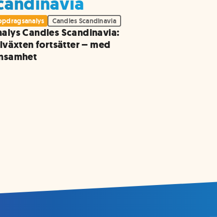
Scandinavia
pdragsanalys
Candles Scandinavia
alys Candles Scandinavia:
llväxten fortsätter – med
önsamhet