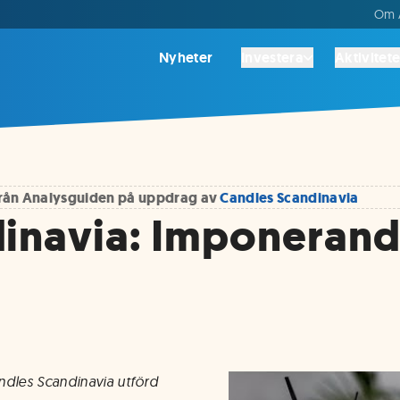
Om A
Nyheter
Investera
Aktivitete
 från Analysguiden på uppdrag av
Candles Scandinavia
inavia: Imponerande
ndles Scandinavia utförd