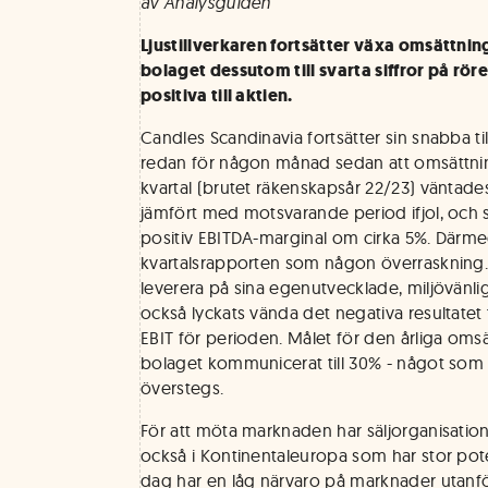
av Analysguiden
Ljustillverkaren fortsätter växa omsättni
bolaget dessutom till svarta siffror på röre
positiva till aktien.
Candles Scandinavia fortsätter sin snabba t
redan för någon månad sedan att omsättnin
kvartal (brutet räkenskapsår 22/23) väntad
jämfört med motsvarande period ifjol, och 
positiv EBITDA-marginal om cirka 5%. Därme
kvartalsrapporten som någon överraskning. 
leverera på sina egenutvecklade, miljövänli
också lyckats vända det negativa resultatet 
EBIT för perioden. Målet för den årliga omsä
bolaget kommunicerat till 30% - något som
överstegs.
För att möta marknaden har säljorganisation
också i Kontinentaleuropa som har stor pote
dag har en låg närvaro på marknader utanf