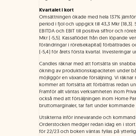
Kvartalet i kort
Omsättningen ökade med hela 137% jämfö
period i fjol och uppgick till 43,3 Mkr (18,3
EBITDA och EBIT till positiva siffror och rörel
Mkr (-5,5). Kassaflödet från den löpande v
förändringar i rörelsekapital) förbättrades o
(-5,4) för årets första kvartal. Investeringar 
Candles räknar med att fortsätta sin snabba 
ökning av produktionskapaciteten under b
möjliggör en växande försäljning. Vi räkna
kommer att fortsätta att förbättras redan u
Framför allt väntas verksamheten inom Privat
också med att försäljningen inom Home Pa
bruttomarginaler, tar fart under kommande k
Utsikterna inför innevarande och kommande
Orderstocken medger redan idag en i stort s
för 22/23 och boken väntas fyllas på ytterli