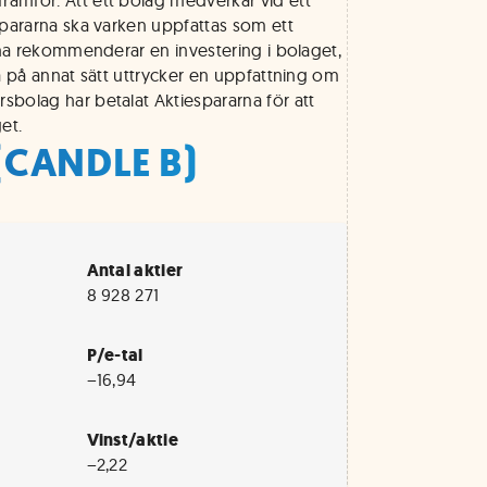
amför. Att ett bolag medverkar vid ett
spararna ska varken uppfattas som ett
rna rekommenderar en investering i bolaget,
a på annat sätt uttrycker en uppfattning om
bolag har betalat Aktiespararna för att
et.
(CANDLE B)
Antal aktier
8 928 271
P/e-tal
−16,94
Vinst/aktie
−2,22