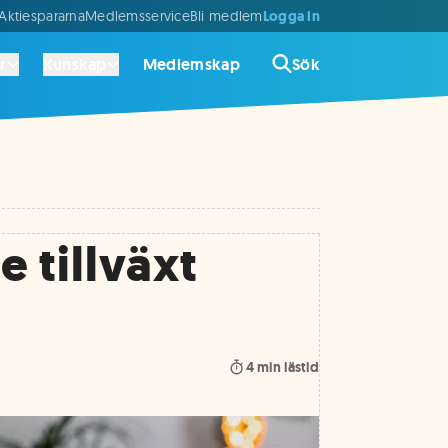
Logga in
ktiespararna
Medlemsservice
Bli medlem
r
Kunskap
Medlemskap
Sök
 tillväxt
4
min lästid