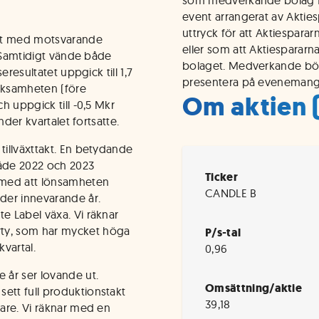
som medverkande bolag fr
event arrangerat av Aktie
uttryck för att Aktiespara
rt med motsvarande
eller som att Aktiespararn
). Samtidigt vände både
bolaget. Medverkande börs
seresultatet uppgick till 1,7
presentera på evenemang
erksamheten (före
Om aktien 
ch uppgick till -0,5 Mkr
under kvartalet fortsatte.
tillväxttakt. En betydande
åde 2022 och 2023
Ticker
r med att lönsamheten
CANDLE B
nder innevarande år.
e Label växa. Vi räknar
rty, som har mycket höga
P/s-tal
vartal.
0,96
 år ser lovande ut.
Omsättning/aktie
ett full produktionstakt
39,18
gare. Vi räknar med en