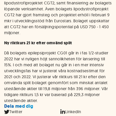
lipodystrofiprojektet CGT2, samt finansiering av bolagets
löpande verksamhet. Även bolagets lipodystrofiprojekt
CGT2 har gjort framsteg och projektet erhöll i februari 9
mkr i utvecklingsstöd från Eurostars. Bolaget uppskattar
att CGT2 har en försäljningspotential på USD 750 - 1 450
miljoner.
Ny riktkurs 21 kr efter omvänd split
Då bolagets epilepsiprojekt CG01 går in i fas 1/2-studier
2022 har vi nyligen höjt sannolikheten för lansering till
15%. I och med att bolaget nu går in i en mer intensiv
utvecklingsfas har vi justerat våra kostnadsestimat för
2021 och 2022. Vi justerar vår riktkurs till 21 kr efter den
omvända split bolaget genomfört som minskat antalet
utestående aktier till 19,8 miljoner från 396 miljoner. Vår
tidigare riktkurs 1,5 kr var baserad på 229,3 miljoner
utestående aktier.
Dela med dig
Twitter
LinkedIn