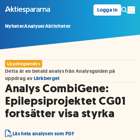
Logga in
Öpp
Nyheter
Analyser
Aktiviteter
Uppdragsanalys
Detta är en betald analys från Analysguiden på
uppdrag av
Lärkberget
Analys CombiGene:
Epilepsiprojektet CG01
fortsätter visa styrka
Läs hela analysen som PDF