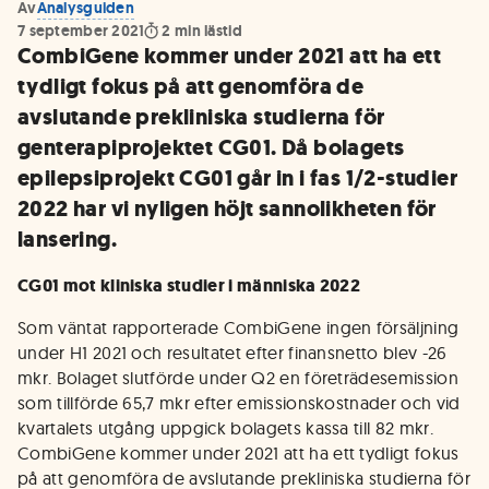
Av
Analysguiden
7 september 2021
2
min lästid
CombiGene kommer under 2021 att ha ett
tydligt fokus på att genomföra de
avslutande prekliniska studierna för
genterapiprojektet CG01. Då bolagets
epilepsiprojekt CG01 går in i fas 1/2-studier
2022 har vi nyligen höjt sannolikheten för
lansering.
CG01 mot kliniska studier i människa 2022
Som väntat rapporterade CombiGene ingen försäljning
under H1 2021 och resultatet efter finansnetto blev -26
mkr. Bolaget slutförde under Q2 en företrädesemission
som tillförde 65,7 mkr efter emissionskostnader och vid
kvartalets utgång uppgick bolagets kassa till 82 mkr.
CombiGene kommer under 2021 att ha ett tydligt fokus
på att genomföra de avslutande prekliniska studierna för