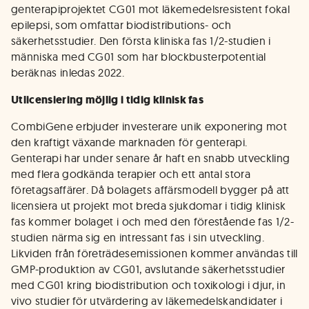
genterapiprojektet CG01 mot läkemedelsresistent fokal
epilepsi, som omfattar biodistributions- och
säkerhetsstudier. Den första kliniska fas 1/2-studien i
människa med CG01 som har blockbusterpotential
beräknas inledas 2022.
Utlicensiering möjlig i tidig klinisk fas
CombiGene erbjuder investerare unik exponering mot
den kraftigt växande marknaden för genterapi.
Genterapi har under senare år haft en snabb utveckling
med flera godkända terapier och ett antal stora
företagsaffärer. Då bolagets affärsmodell bygger på att
licensiera ut projekt mot breda sjukdomar i tidig klinisk
fas kommer bolaget i och med den förestående fas 1/2-
studien närma sig en intressant fas i sin utveckling.
Likviden från företrädesemissionen kommer användas till
GMP-produktion av CG01, avslutande säkerhetsstudier
med CG01 kring biodistribution och toxikologi i djur, in
vivo studier för utvärdering av läkemedelskandidater i