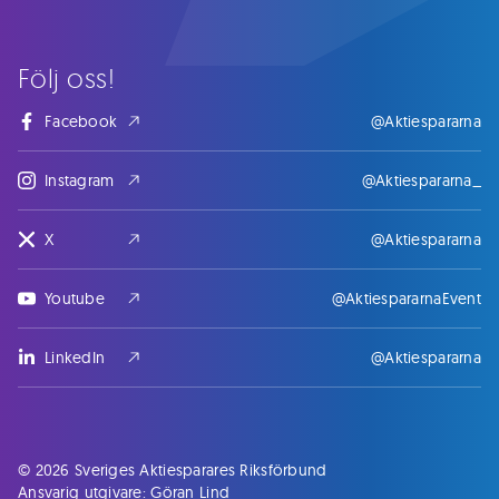
Följ oss!
Facebook
@Aktiespararna
Instagram
@Aktiespararna_
X
@Aktiespararna
Youtube
@AktiespararnaEvent
LinkedIn
@Aktiespararna
© 2026 Sveriges Aktiesparares Riksförbund
Ansvarig utgivare: Göran Lind