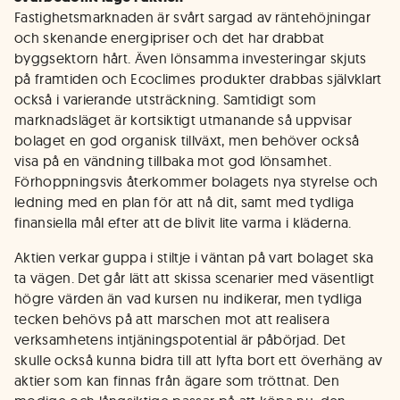
Fastighetsmarknaden är svårt sargad av räntehöjningar
och skenande energipriser och det har drabbat
byggsektorn hårt. Även lönsamma investeringar skjuts
på framtiden och Ecoclimes produkter drabbas självklart
också i varierande utsträckning. Samtidigt som
marknadsläget är kortsiktigt utmanande så uppvisar
bolaget en god organisk tillväxt, men behöver också
visa på en vändning tillbaka mot god lönsamhet.
Förhoppningsvis återkommer bolagets nya styrelse och
ledning med en plan för att nå dit, samt med tydliga
finansiella mål efter att de blivit lite varma i kläderna.
Aktien verkar guppa i stiltje i väntan på vart bolaget ska
ta vägen. Det går lätt att skissa scenarier med väsentligt
högre värden än vad kursen nu indikerar, men tydliga
tecken behövs på att marschen mot att realisera
verksamhetens intjäningspotential är påbörjad. Det
skulle också kunna bidra till att lyfta bort ett överhäng av
aktier som kan finnas från ägare som tröttnat. Den