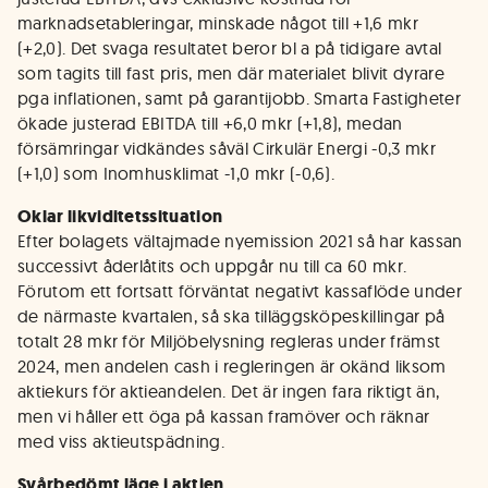
marknadsetableringar, minskade något till +1,6 mkr
(+2,0). Det svaga resultatet beror bl a på tidigare avtal
som tagits till fast pris, men där materialet blivit dyrare
pga inflationen, samt på garantijobb. Smarta Fastigheter
ökade justerad EBITDA till +6,0 mkr (+1,8), medan
försämringar vidkändes såväl Cirkulär Energi -0,3 mkr
(+1,0) som Inomhusklimat -1,0 mkr (-0,6).
Oklar likviditetssituation
Efter bolagets vältajmade nyemission 2021 så har kassan
successivt åderlåtits och uppgår nu till ca 60 mkr.
Förutom ett fortsatt förväntat negativt kassaflöde under
de närmaste kvartalen, så ska tilläggsköpeskillingar på
totalt 28 mkr för Miljöbelysning regleras under främst
2024, men andelen cash i regleringen är okänd liksom
aktiekurs för aktieandelen. Det är ingen fara riktigt än,
men vi håller ett öga på kassan framöver och räknar
med viss aktieutspädning.
Svårbedömt läge i aktien