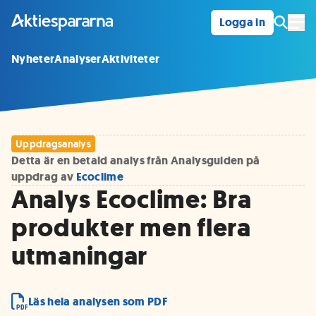
Logga in
Öpp
Nyheter
Analyser
Aktiviteter
Uppdragsanalys
Detta är en betald analys från Analysguiden på
uppdrag av
Ecoclime
Analys Ecoclime: Bra
produkter men flera
utmaningar
Läs hela analysen som PDF