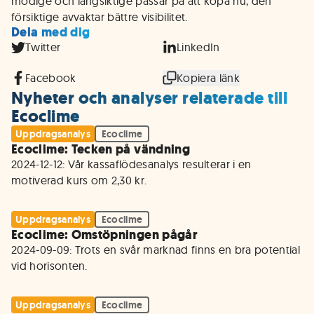
modige och långsiktige passar på att köpa nu, den
försiktige avvaktar bättre visibilitet.
Dela med dig
Twitter
LinkedIn
Facebook
Kopiera länk
Nyheter och analyser relaterade till
Ecoclime
Uppdragsanalys
Ecoclime
Ecoclime: Tecken på vändning
2024-12-12: Vår kassaflödesanalys resulterar i en 
motiverad kurs om 2,30 kr.
Uppdragsanalys
Ecoclime
Ecoclime: Omstöpningen pågår
2024-09-09: Trots en svår marknad finns en bra potential 
vid horisonten.
Uppdragsanalys
Ecoclime