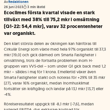
Av
Redaktionen
26 juni 2023
3
min lästid
Ecoclimes första kvartal visade en stark
tillväxt med 38% till 75,2 mkr i omsättning
(Q1-22: 54,4 mkr), varav 32 procentenheter
var organiskt.
Den klart största delen av ökningen kan hänföras till
Cirkulär Energi som växte med hela 97% organiskt till 37,3
mkr (19,0) och gick därmed om Smarta Fastigheter i
omsättning, trots de fortsatta problemen inom H-
gruppen vars VVS-del – som under Q1 gick back med 1,2
mkr – såldes i maj för 1 krona. Emellertid växer även
Smarta Fastigheter starkt och noteras för +29% till 35 mkr
(27), varav 16% organiskt, medan Inomhusklimat
fortsätter sin kräftgång och landar på 13,1 mkr (13,7) eller
-4%.
Rörelseresultatet uppgick till -8,1 mkr (-7,6), medan
justerad EBITDA, dvs exklusive kostnad för