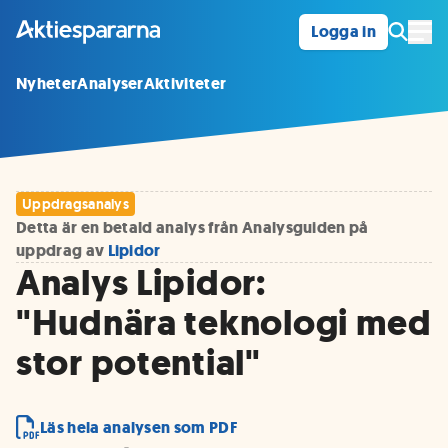
Logga in
Öpp
Nyheter
Analyser
Aktiviteter
Uppdragsanalys
Detta är en betald analys från Analysguiden på
uppdrag av
Lipidor
Analys Lipidor:
"Hudnära teknologi med
stor potential"
Läs hela analysen som PDF