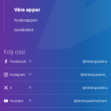
Våra appar
Analysappen
SaveByBell
Följ oss!
Facebook
@Aktiespararna
Instagram
@Aktiespararna_
X
@Aktiespararna
Youtube
@AktiespararnaEvent