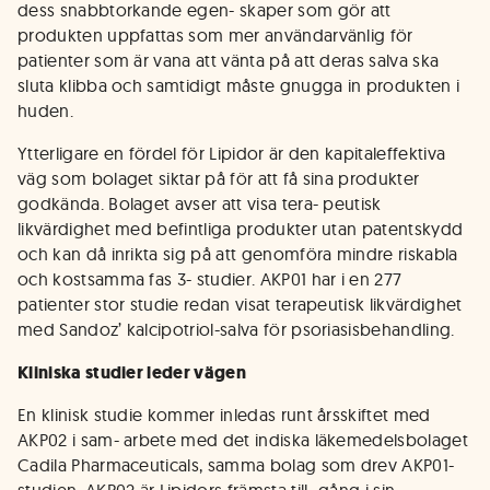
dess snabbtorkande egen- skaper som gör att
produkten uppfattas som mer användarvänlig för
patienter som är vana att vänta på att deras salva ska
sluta klibba och samtidigt måste gnugga in produkten i
huden.
Ytterligare en fördel för Lipidor är den kapitaleffektiva
väg som bolaget siktar på för att få sina produkter
godkända. Bolaget avser att visa tera- peutisk
likvärdighet med befintliga produkter utan patentskydd
och kan då inrikta sig på att genomföra mindre riskabla
och kostsamma fas 3- studier. AKP01 har i en 277
patienter stor studie redan visat terapeutisk likvärdighet
med Sandoz’ kalcipotriol-salva för psoriasisbehandling.
Kliniska studier leder vägen
En klinisk studie kommer inledas runt årsskiftet med
AKP02 i sam- arbete med det indiska läkemedelsbolaget
Cadila Pharmaceuticals, samma bolag som drev AKP01-