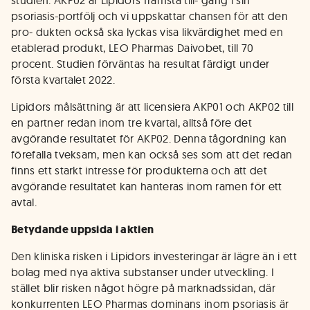
studien. AKP02 är Lipidors främsta till- gång i sin
psoriasis-portfölj och vi uppskattar chansen för att den
pro- dukten också ska lyckas visa likvärdighet med en
etablerad produkt, LEO Pharmas Daivobet, till 70
procent. Studien förväntas ha resultat färdigt under
första kvartalet 2022.
Lipidors målsättning är att licensiera AKP01 och AKP02 till
en partner redan inom tre kvartal, alltså före det
avgörande resultatet för AKP02. Denna tågordning kan
förefalla tveksam, men kan också ses som att det redan
finns ett starkt intresse för produkterna och att det
avgörande resultatet kan hanteras inom ramen för ett
avtal.
Betydande uppsida i aktien
Den kliniska risken i Lipidors investeringar är lägre än i ett
bolag med nya aktiva substanser under utveckling. I
stället blir risken något högre på marknadssidan, där
konkurrenten LEO Pharmas dominans inom psoriasis är