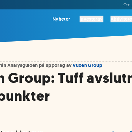
Om A
Nyheter
Investera
Aktivitete
 från Analysguiden på uppdrag av
Vuxen Group
 Group: Tuff avslut
spunkter