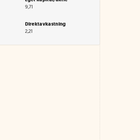
9,71
Direktavkastning
2,21