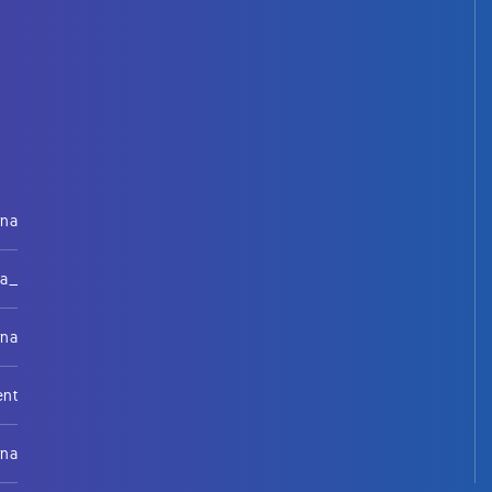
rna
na_
rna
ent
rna