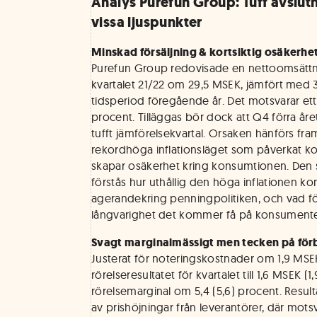
Analys Purefun Group: Tuff avslut
vissa ljuspunkter
Minskad försäljning & kortsiktig osäkerhe
Purefun Group redovisade en nettoomsättni
kvartalet 21/22 om 29,5 MSEK, jämfört me
tidsperiod föregående år. Det motsvarar ett
procent. Tilläggas bör dock att Q4 förra året
tufft jämförelsekvartal. Orsaken hänförs framf
rekordhöga inflationsläget som påverkat k
skapar osäkerhet kring konsumtionen. Den s
förstås hur uthållig den höga inflationen 
agerandekring penningpolitiken, och vad fö
långvarighet det kommer få på konsumente
Svagt marginalmässigt men tecken på för
Justerat för noteringskostnader om 1,9 MS
rörelseresultatet för kvartalet till 1,6 MSEK (1
rörelsemarginal om 5,4 (5,6) procent. Result
av prishöjningar från leverantörer, där mot