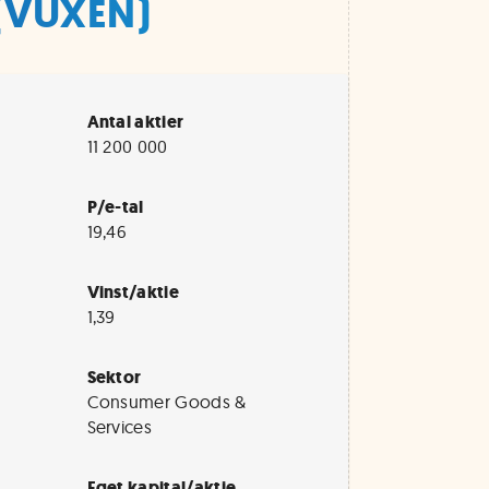
 (VUXEN)
Antal aktier
11 200 000
P/e-tal
19,46
Vinst/aktie
1,39
Sektor
Consumer Goods &
Services
Eget kapital/aktie