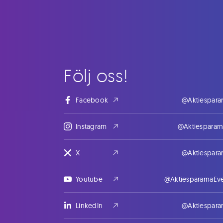
Följ oss!
Facebook
@Aktiespara
Instagram
@Aktiesparar
X
@Aktiespara
Youtube
@AktiespararnaEv
LinkedIn
@Aktiespara