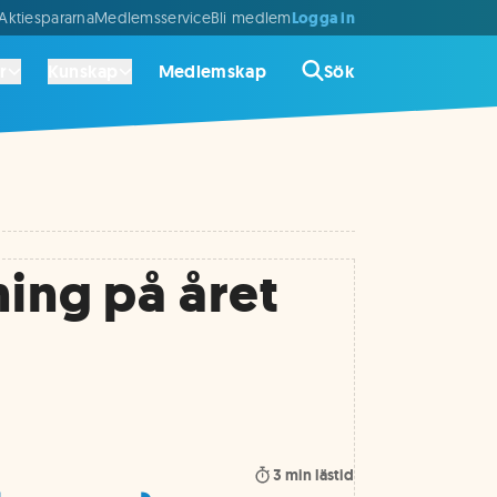
Logga in
ktiespararna
Medlemsservice
Bli medlem
r
Kunskap
Medlemskap
Sök
ning på året
3
min lästid