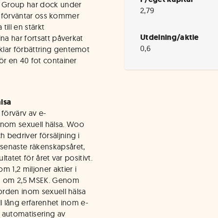
un Group har dock under
2,79
 vi förväntar oss kommer
ill en stärkt
Utdelning/aktie
na har fortsatt påverkat
0,6
klar förbättring gentemot
ör en 40 fot container
älsa
förvärv av e-
nom sexuell hälsa. Woo
 bedriver försäljning i
senaste räkenskapsåret,
tatet för året var positivt.
 1,2 miljoner aktier i
ng om 2,5 MSEK. Genom
Norden inom sexuell hälsa
l lång erfarenhet inom e-
 automatisering av