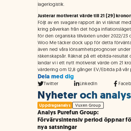
lagerlogistik.
Justerar motiverat värde till 21 (29) krono
Följt av en svagare rapport än vi räknat me
kring påverkan från det höga inflationsläge
för den organiska tillväxten under 2022/23 
Woo Me täcker dock upp för detta förväntad
även ned våra lönsamhetsprognoser unde
räkenskapsår. Räknat på ett ebitda-resultat
landar vi i ett nytt motiverat värde om 21 k
värdering om 12,8 gånger EV/Ebitda på vår
Dela med dig
Twitter
LinkedIn
Face
Nyheter och analys
Uppdragsanalys
Vuxen Group
Analys Purefun Group:
Förvärvsintensiv period öppnar fö
nya satsningar