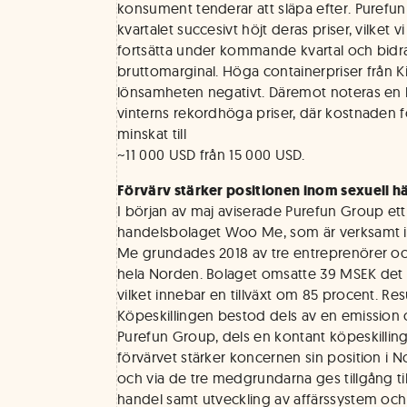
konsument tenderar att släpa efter. Puref
kvartalet succesivt höjt deras priser, vilket
fortsätta under kommande kvartal och bidra t
bruttomarginal. Höga containerpriser från Ki
lönsamheten negativt. Däremot noteras en 
vinterns rekordhöga priser, där kostnaden f
minskat till
~11 000 USD från 15 000 USD.
Förvärv stärker positionen inom sexuell h
I början av maj aviserade Purefun Group ett 
handelsbolaget Woo Me, som är verksamt i
Me grundades 2018 av tre entreprenörer och
hela Norden. Bolaget omsatte 39 MSEK det 
vilket innebar en tillväxt om 85 procent. Resul
Köpeskillingen bestod dels av en emission om
Purefun Group, dels en kontant köpeskilli
förvärvet stärker koncernen sin position i 
och via de tre medgrundarna ges tillgång til
handel samt utveckling av affärssystem och