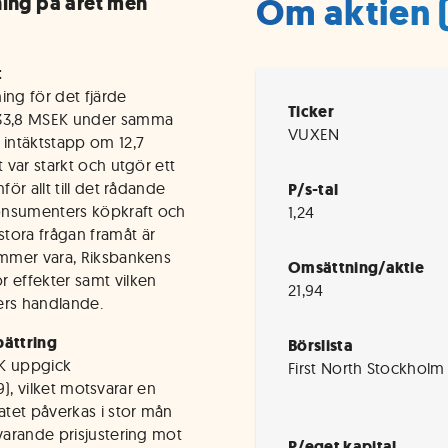
Om aktien
ning på året men
t
ng för det fjärde
Ticker
d 33,8 MSEK under samma
VUXEN
 intäktstapp om 12,7
 var starkt och utgör ett
ör allt till det rådande
P/s-tal
onsumenters köpkraft och
1,24
tora frågan framåt är
kommer vara, Riksbankens
Omsättning/aktie
r effekter samt vilken
21,94
rs handlande.
bättring
Börslista
EK uppgick
First North Stockholm
,9), vilket motsvarar en
atet påverkas i stor mån
svarande prisjustering mot
P/eget kapital