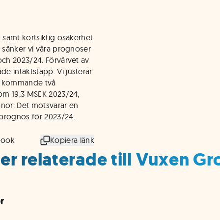
r
d samt kortsiktig osäkerhet
t sänker vi våra prognoser
och 2023/24. Förvärvet av
e intäktstapp. Vi justerar
r kommande två
 om 19,3 MSEK 2023/24,
ronor. Det motsvarar en
 prognos för 2023/24.
book
Kopiera länk
er relaterade till Vuxen G
r