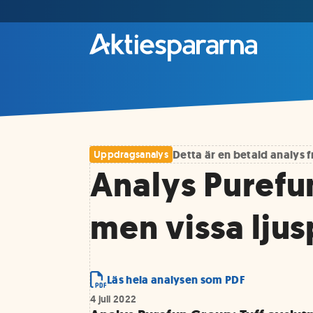
Detta är en betald analys
Uppdragsanalys
Analys Purefun
men vissa lju
Läs hela analysen som PDF
4 juli 2022