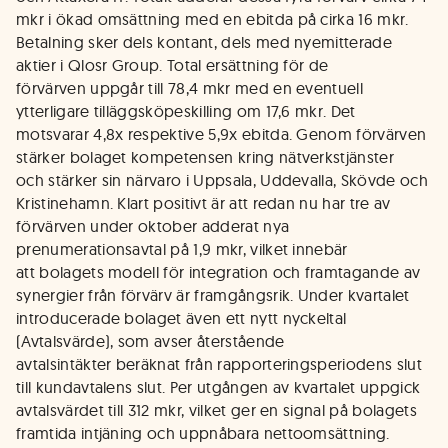
mkr i ökad omsättning med en ebitda på cirka 16 mkr.
Betalning sker dels kontant, dels med nyemitterade
aktier i Qlosr Group. Total ersättning för de
förvärven uppgår till 78,4 mkr med en eventuell
ytterligare tilläggsköpeskilling om 17,6 mkr. Det
motsvarar 4,8x respektive 5,9x ebitda. Genom förvärven
stärker bolaget kompetensen kring nätverkstjänster
och stärker sin närvaro i Uppsala, Uddevalla, Skövde och
Kristinehamn. Klart positivt är att redan nu har tre av
förvärven under oktober adderat nya
prenumerationsavtal på 1,9 mkr, vilket innebär
att bolagets modell för integration och framtagande av
synergier från förvärv är framgångsrik. Under kvartalet
introducerade bolaget även ett nytt nyckeltal
(Avtalsvärde), som avser återstående
avtalsintäkter beräknat från rapporteringsperiodens slut
till kundavtalens slut. Per utgången av kvartalet uppgick
avtalsvärdet till 312 mkr, vilket ger en signal på bolagets
framtida intjäning och uppnåbara nettoomsättning.