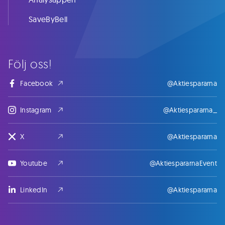
SaveByBell
Följ oss!
Facebook
@Aktiespararna
Instagram
@Aktiespararna_
X
@Aktiespararna
Youtube
@AktiespararnaEvent
LinkedIn
@Aktiespararna