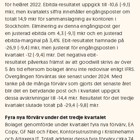
för helåret 2022. Ebitda-resultatet uppgick till -10,6 (-9,1)
mkr, men kvartalets siffra innehåller engångsposter om
totalt 14,9 mkr för sammanslagning av kontoren i
Stockholm. Eliminering av denna engångspost ger
en justerad ebitda om 4,3 (-9,1) mkr och en justerad
ebitda-marginal på 3,4%. Ebit-resultatet hamnade på
-26,9 (-9,4) mkr, men justerat för engångsposten i
kvartalet -12 (-9,4) mkr. Det negativa ebit-
resultatet påverkas främst av att goodwill skrivs av över
5 års tid eftersom bolaget ännu inte redovisar enligt IFRS.
Övergången förväntas ske senast under 2024. Med
tanke på de många förvärv som gjorts det senaste året
blir det en betydande post och i kvartalet uppgick
dessa avskrivningar till -14,4 mkr. Resultatet för det tredje
kvartalet slutade totalt på -29,4 (-9,8) mkr.
Fyra nya förvärv under det tredje kvartalet
Bolaget genomförde under kvartalet fyra nya förvärv, EA
Copy, GF Nät och Fiber, Kontorsutrustning i Kristinehamn
och Attaxera IT. Totalt adderar dessa fyra förvärv cirka 74