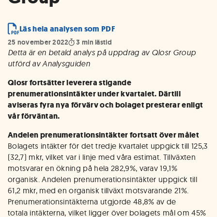
Läs hela analysen som PDF
25 november 2022
3
min lästid
Detta är en betald analys på uppdrag av Qlosr Group
utförd av Analysguiden
Qlosr fortsätter leverera stigande
prenumerationsintäkter under kvartalet. Därtill
aviseras fyra nya förvärv och bolaget presterar enligt
vår förväntan.
Andelen prenumerationsintäkter fortsatt över målet
Bolagets intäkter för det tredje kvartalet uppgick till 125,3
(32,7) mkr, vilket var i linje med våra estimat. Tillväxten
motsvarar en ökning på hela 282,9%, varav 19,1%
organisk. Andelen prenumerationsintäkter uppgick till
61,2 mkr, med en organisk tillväxt motsvarande 21%.
Prenumerationsintäkterna utgjorde 48,8% av de
totala intäkterna, vilket ligger över bolagets mål om 45%