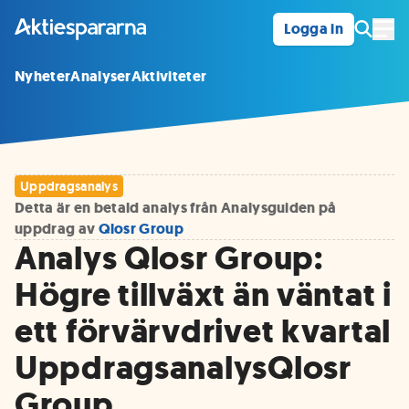
Logga in
Öpp
Nyheter
Analyser
Aktiviteter
Uppdragsanalys
Detta är en betald analys från Analysguiden på
uppdrag av
Qlosr Group
Analys Qlosr Group:
Högre tillväxt än väntat i
ett förvärvdrivet kvartal
UppdragsanalysQlosr
Group