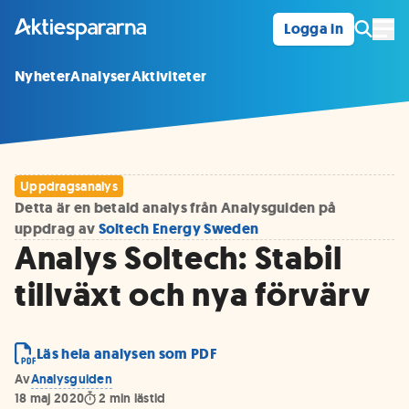
Logga in
Öpp
Nyheter
Analyser
Aktiviteter
Uppdragsanalys
Detta är en betald analys från Analysguiden på
uppdrag av
Soltech Energy Sweden
Analys Soltech: Stabil
tillväxt och nya förvärv
Läs hela analysen som PDF
Av
Analysguiden
18 maj 2020
2
min lästid