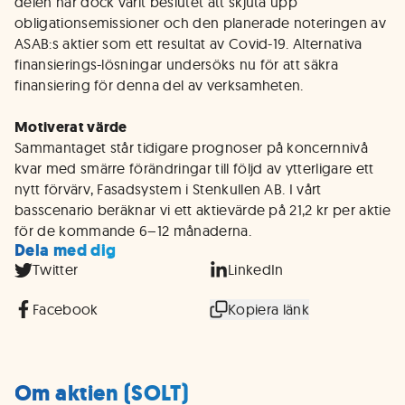
delen har dock varit beslutet att skjuta upp
obligationsemissioner och den planerade noteringen av
ASAB:s aktier som ett resultat av Covid-19. Alternativa
finansierings-lösningar undersöks nu för att säkra
finansiering för denna del av verksamheten.
Motiverat värde
Sammantaget står tidigare prognoser på koncernnivå
kvar med smärre förändringar till följd av ytterligare ett
nytt förvärv, Fasadsystem i Stenkullen AB. I vårt
basscenario beräknar vi ett aktievärde på 21,2 kr per aktie
för de kommande 6–12 månaderna.
Dela med dig
Twitter
LinkedIn
Facebook
Kopiera länk
Om aktien (SOLT)