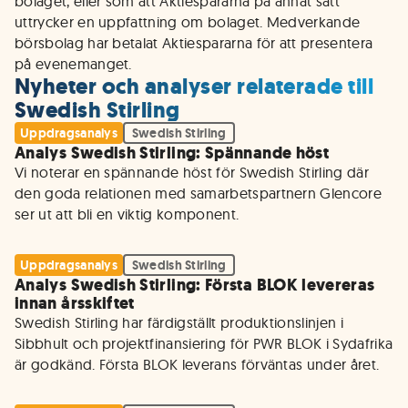
bolaget, eller som att Aktiespararna på annat sätt
uttrycker en uppfattning om bolaget. Medverkande
börsbolag har betalat Aktiespararna för att presentera
på evenemanget.
Nyheter och analyser relaterade till
Swedish Stirling
Uppdragsanalys
Swedish Stirling
Analys Swedish Stirling: Spännande höst
Vi noterar en spännande höst för Swedish Stirling där 
den goda relationen med samarbetspartnern Glencore 
ser ut att bli en viktig komponent. 
Uppdragsanalys
Swedish Stirling
Analys Swedish Stirling: Första BLOK levereras
innan årsskiftet
Swedish Stirling har färdigställt produktionslinjen i 
Sibbhult och projektfinansiering för PWR BLOK i Sydafrika 
är godkänd. Första BLOK leverans förväntas under året.