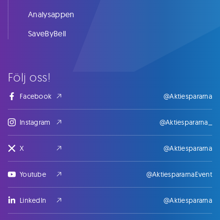
Analysappen
SaveByBell
Följ oss!
Facebook
@Aktiespararna
Instagram
@Aktiespararna_
X
@Aktiespararna
Youtube
@AktiespararnaEvent
LinkedIn
@Aktiespararna