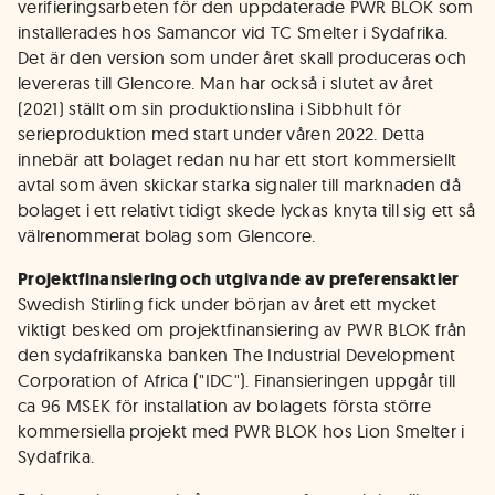
verifieringsarbeten för den uppdaterade PWR BLOK som
installerades hos Samancor vid TC Smelter i Sydafrika.
Det är den version som under året skall produceras och
levereras till Glencore. Man har också i slutet av året
(2021) ställt om sin produktionslina i Sibbhult för
serieproduktion med start under våren 2022. Detta
innebär att bolaget redan nu har ett stort kommersiellt
avtal som även skickar starka signaler till marknaden då
bolaget i ett relativt tidigt skede lyckas knyta till sig ett så
välrenommerat bolag som Glencore.
Projektfinansiering och utgivande av preferensaktier
Swedish Stirling fick under början av året ett mycket
viktigt besked om projektfinansiering av PWR BLOK från
den sydafrikanska banken The Industrial Development
Corporation of Africa ("IDC"). Finansieringen uppgår till
ca 96 MSEK för installation av bolagets första större
kommersiella projekt med PWR BLOK hos Lion Smelter i
Sydafrika.