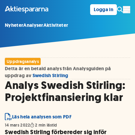
Logga in
Öpp
Nyheter
Analyser
Aktiviteter
Uppdragsanalys
Detta är en betald analys från Analysguiden på
uppdrag av
Swedish Stirling
Analys Swedish Stirling:
Projektfinansiering klar
Läs hela analysen som PDF
14 mars 2022
2
min lästid
Swedish Stirling förbereder sig inför