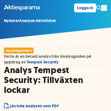
Logga in
Öpp
Nyheter
Analyser
Aktiviteter
Uppdragsanalys
Detta är en betald analys från Analysguiden på
uppdrag av
Tempest Security
Analys Tempest
Security: Tillväxten
lockar
Läs hela analysen som PDF