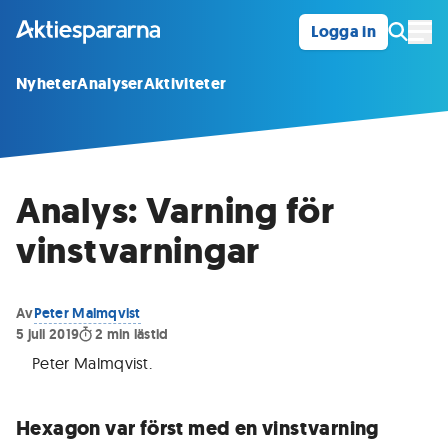
Logga in
Öpp
Nyheter
Analyser
Aktiviteter
Analys: Varning för
vinstvarningar
Av
Peter Malmqvist
5 juli 2019
2
min lästid
Peter Malmqvist
.
Hexagon var först med en vinstvarning