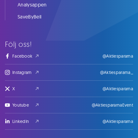
Analysappen
SaveByBell
Följ oss!
Facebook
@Aktiespararna
Instagram
@Aktiespararna_
X
@Aktiespararna
Youtube
@AktiespararnaEvent
LinkedIn
@Aktiespararna