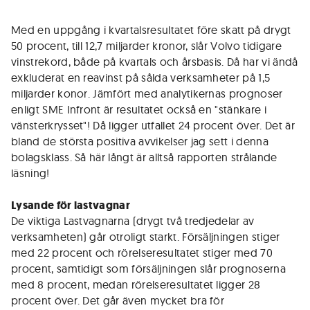
Med en uppgång i kvartalsresultatet före skatt på drygt
50 procent, till 12,7 miljarder kronor, slår Volvo tidigare
vinstrekord, både på kvartals och årsbasis. Då har vi ändå
exkluderat en reavinst på sålda verksamheter på 1,5
miljarder konor. Jämfört med analytikernas prognoser
enligt SME Infront är resultatet också en "stänkare i
vänsterkrysset"! Då ligger utfallet 24 procent över. Det är
bland de största positiva avvikelser jag sett i denna
bolagsklass. Så här långt är alltså rapporten strålande
läsning!
Lysande för lastvagnar
De viktiga Lastvagnarna (drygt två tredjedelar av
verksamheten) går otroligt starkt. Försäljningen stiger
med 22 procent och rörelseresultatet stiger med 70
procent, samtidigt som försäljningen slår prognoserna
med 8 procent, medan rörelseresultatet ligger 28
procent över. Det går även mycket bra för