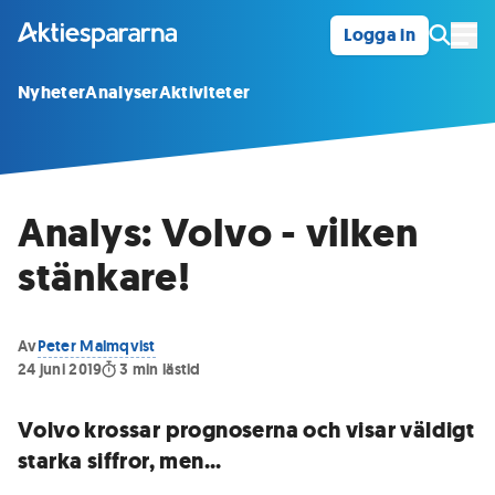
Logga in
Öpp
Nyheter
Analyser
Aktiviteter
Analys: Volvo - vilken
stänkare!
Av
Peter Malmqvist
24 juni 2019
3
min lästid
Volvo krossar prognoserna och visar väldigt
starka siffror, men...