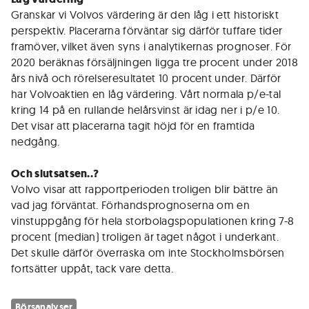
Granskar vi Volvos värdering är den låg i ett historiskt
perspektiv. Placerarna förväntar sig därför tuffare tider
framöver, vilket även syns i analytikernas prognoser. För
2020 beräknas försäljningen ligga tre procent under 2018
års nivå och rörelseresultatet 10 procent under. Därför
har Volvoaktien en låg värdering. Vårt normala p/e-tal
kring 14 på en rullande helårsvinst är idag ner i p/e 10.
Det visar att placerarna tagit höjd för en framtida
nedgång.
Och slutsatsen..?
Volvo visar att rapportperioden troligen blir bättre än
vad jag förväntat. Förhandsprognoserna om en
vinstuppgång för hela storbolagspopulationen kring 7-8
procent (median) troligen är taget något i underkant.
Det skulle därför överraska om inte Stockholmsbörsen
fortsätter uppåt, tack vare detta.
Börsanalyser