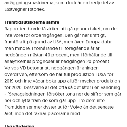
anläggningsmaskinerna, som dock är en tredjedel av
Lastvagnar i storlek.
Framtidsutsikterna sämre
Rapporten borde få aktien att gå genom taket, om det
inte vore för orderingången. Den går ner kraftigt,
framförallt på grund av USA, men även Europa dalar,
men mindre. I förhållande till föregående år är
nedgången nästan 40 procent, men i förhållande till
analytikernas prognoser är nedgången 20 procent.
Volvos VD betonar att nedgången är aningen
överdriven, eftersom de har full produktion i USA för
2019 och inte vågar boka upp alltför mycket produktion
för 2020. Dessvärre är det ofta så det låter i en vändning
- företagsledningen försöker tona ner de siffror som går
ner och lyfta fram de som går upp. Tro dem inte.
Framtiden ser mer dyster ut för Volvo än det senaste
året, men det räknar placerarna med.
Låg värdering