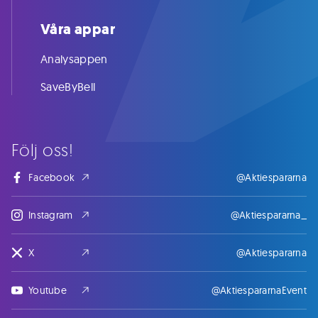
Våra appar
Analysappen
SaveByBell
Följ oss!
Facebook
@Aktiespararna
Instagram
@Aktiespararna_
X
@Aktiespararna
Youtube
@AktiespararnaEvent