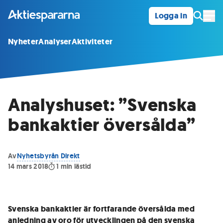
Logga in
Öpp
Nyheter
Analyser
Aktiviteter
Analyshuset: ”Svenska
bankaktier översålda”
Av
Nyhetsbyrån Direkt
14 mars 2018
1
min lästid
Svenska bankaktier är fortfarande översålda med
anledning av oro för utvecklingen på den svenska