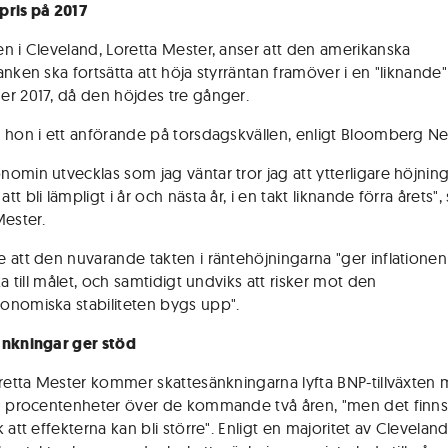
epris på 2017
n i Cleveland, Loretta Mester, anser att den amerikanska
nken ska fortsätta att höja styrräntan framöver i en "liknande"
r 2017, då den höjdes tre gånger.
 hon i ett anförande på torsdagskvällen, enligt Bloomberg N
omin utvecklas som jag väntar tror jag att ytterligare höjnin
t bli lämpligt i år och nästa år, i en takt liknande förra årets",
Mester.
 att den nuvarande takten i räntehöjningarna "ger inflationen 
ka till målet, och samtidigt undviks att risker mot den
nomiska stabiliteten bygs upp".
nkningar ger stöd
oretta Mester kommer skattesänkningarna lyfta BNP-tillväxten
0 procentenheter över de kommande två åren, "men det finns
 att effekterna kan bli större". Enligt en majoritet av Clevelan