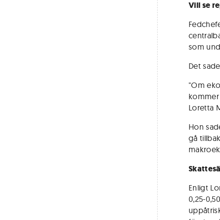
Vill se r
Fedchefe
centralba
som unde
Det sade
"Om ekon
kommer at
Loretta 
Hon sade
gå tillba
makroeko
Skattesä
Enligt L
0,25-0,5
uppåtrisk