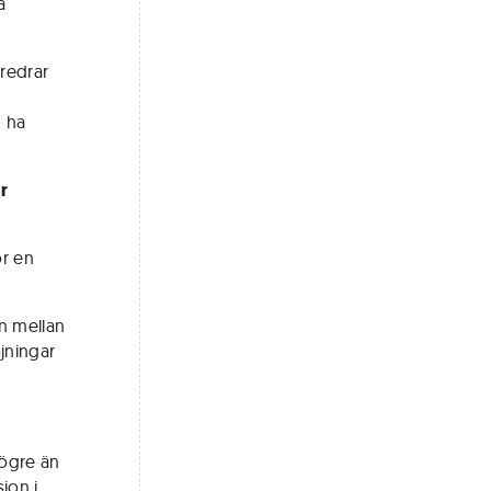
a
öredrar
n ha
r
ör en
en mellan
öjningar
högre än
ion i