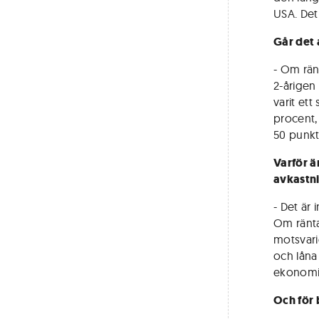
USA. Det
Går det 
- Om rän
2-årigen
varit et
procent, 
50 punkt
Varför ä
avkastni
- Det är
Om ränta
motsvari
och låna
ekonomis
Och för 