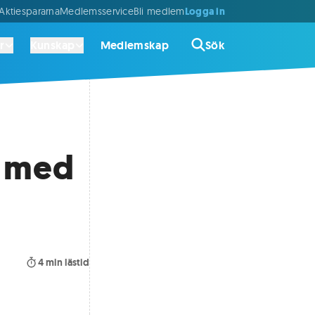
Logga in
ktiespararna
Medlemsservice
Bli medlem
r
Kunskap
Medlemskap
Sök
s med
4
min lästid