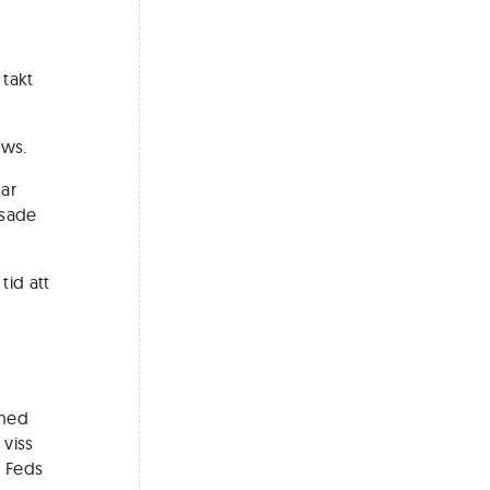
 takt
ews.
gar
 sade
tid att
 med
 viss
d Feds