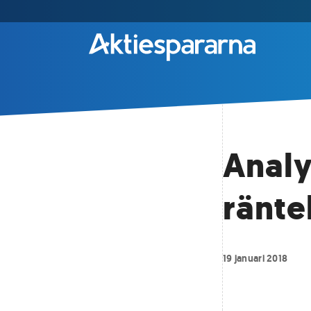
Analy
ränte
19 januari 2018