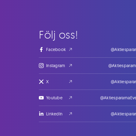
Följ oss!
Facebook
@Aktiespara
Instagram
@Aktiesparar
X
@Aktiespara
Youtube
@AktiespararnaEv
LinkedIn
@Aktiespara