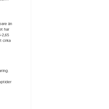
bare än
et har
6-2,65
t cirka
ring.
öptider