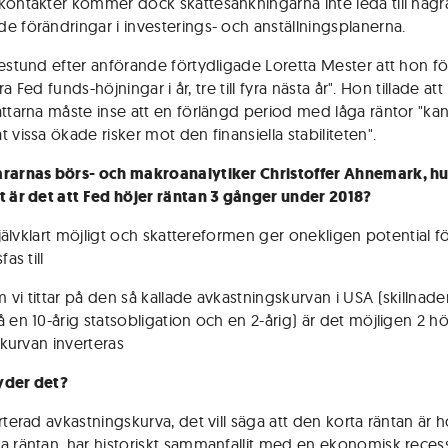
kontakter kommer dock skattesänkningarna inte leda till någr
e förändringar i investerings- och anställningsplanerna.
gestund efter anförande förtydligade Loretta Mester att hon f
fyra Fed funds-höjningar i år, tre till fyra nästa år". Hon tillade att
attarna måste inse att en förlängd period med låga räntor "ka
 vissa ökade risker mot den finansiella stabiliteten".
rarnas börs- och makroanalytiker Christoffer Ahnemark, hu
t är det att Fed höjer räntan 3 gånger under 2018?
 självklart möjligt och skattereformen ger onekligen potential f
fas till
 vi tittar på den så kallade avkastningskurvan i USA (skillnad
å en 10-årig statsobligation och en 2-årig) är det möjligen 2 h
n kurvan inverteras
yder det?
rterad avkastningskurva, det vill säga att den korta räntan är 
a räntan, har historiskt sammanfallit med en ekonomisk recess