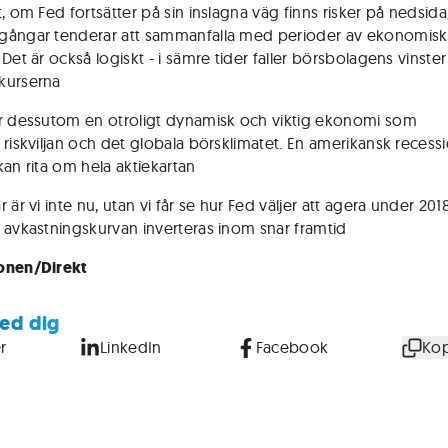
, om Fed fortsätter på sin inslagna väg finns risker på nedsida
ångar tenderar att sammanfalla med perioder av ekonomisk
Det är också logiskt - i sämre tider faller börsbolagens vinste
kurserna
r dessutom en otroligt dynamisk och viktig ekonomi som
 riskviljan och det globala börsklimatet. En amerikansk recessi
kan rita om hela aktiekartan
 är vi inte nu, utan vi får se hur Fed väljer att agera under 20
 avkastningskurvan inverteras inom snar framtid
onen/Direkt
ed dig
r
LinkedIn
Facebook
Kop