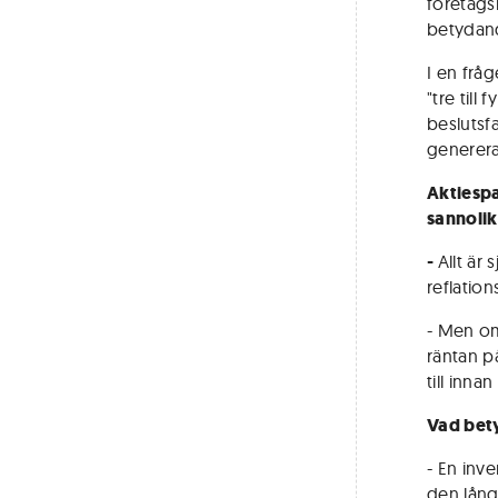
företags
betydand
I en frå
"tre till 
beslutsf
genererat
Aktiespa
sannolik
-
Allt är
reflations
- Men om
räntan p
till inna
Vad bet
- En inve
den lång