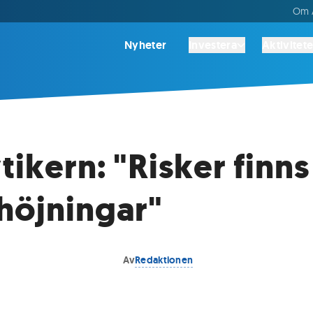
Om A
Nyheter
Investera
Aktivitete
tikern: "Risker finn
höjningar"
Av
Redaktionen