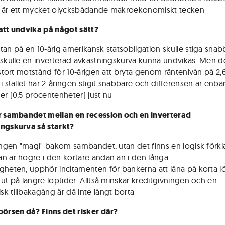
 är ett mycket olycksbådande makroekonomiskt tecken
att undvika på något sätt?
tan på en 10-årig amerikansk statsobligation skulle stiga snab
 skulle en inverterad avkastningskurva kunna undvikas. Men d
t stort motstånd för 10-årigen att bryta genom räntenivån på 2,
i stället har 2-åringen stigit snabbare och differensen är enbar
er (0,5 procentenheter) just nu
r sambandet mellan en recession och en inverterad
ngskurva så starkt?
 ingen "magi" bakom sambandet, utan det finns en logisk förkla
n är högre i den kortare ändan än i den långa
gheten, upphör incitamenten för bankerna att låna på korta l
 ut på längre löptider. Alltså minskar kreditgivningen och en
k tillbakagång är då inte långt borta
börsen då? Finns det risker där?