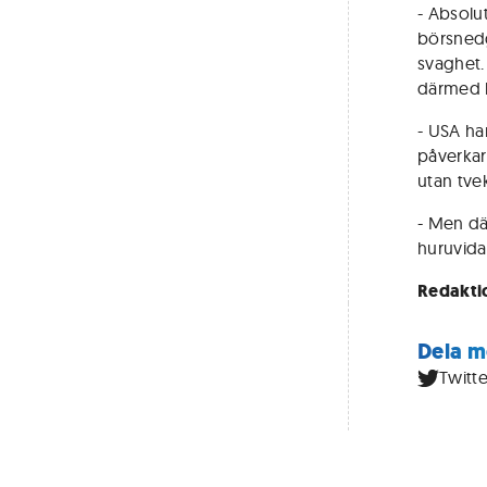
- Absolut
börsnedg
svaghet. 
därmed 
- USA ha
påverkar
utan tve
- Men där
huruvida
Redakti
Dela m
Twitte