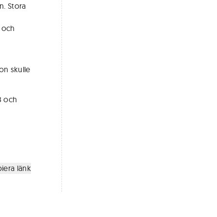
n. Stora
r och
on skulle
18 och
iera länk