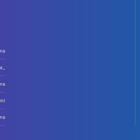
rna
na_
rna
ent
rna