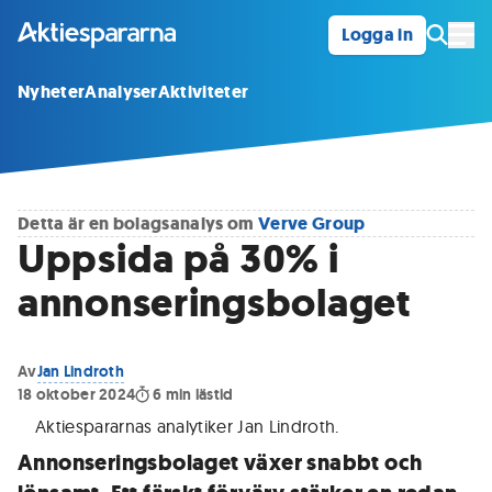
Logga in
Öpp
Nyheter
Analyser
Aktiviteter
Detta är en bolagsanalys om
Verve Group
Uppsida på 30% i
annonseringsbolaget
Av
Jan Lindroth
18 oktober 2024
6
min lästid
Aktiespararnas analytiker Jan Lindroth
.
Annonseringsbolaget växer snabbt och