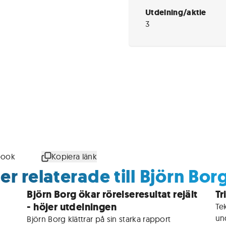
Utdelning/aktie
3
book
Kopiera länk
r relaterade till Björn Bor
Björn Borg ökar rörelseresultat rejält
Tr
- höjer utdelningen
Te
un
 
Björn Borg klättrar på sin starka rapport