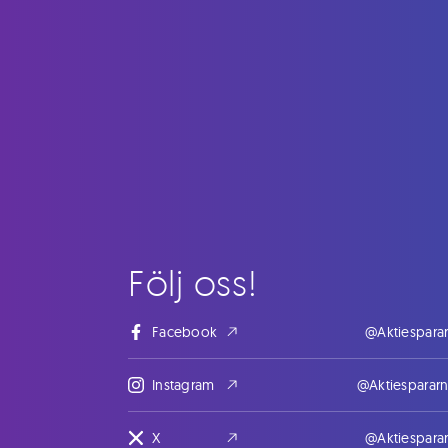
Följ oss!
Facebook
@Aktiespara
Instagram
@Aktiesparar
X
@Aktiespara