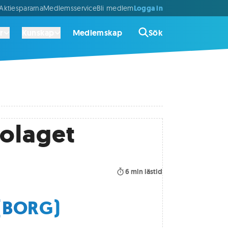
Logga in
ktiespararna
Medlemsservice
Bli medlem
r
Kunskap
Medlemskap
Sök
olaget
6
min lästid
 (BORG)