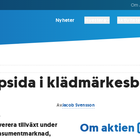
Om A
Nyheter
Investera
Aktivitete
psida i klädmärkesb
Av
Jacob Svensson
.
Om aktien
erera tillväxt under
onsumentmarknad,