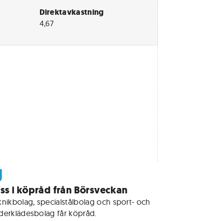
Direktavkastning
4,67
g
iss i köpråd från Börsveckan
knikbolag, specialstålbolag och sport- och 
derklädesbolag får köpråd. 