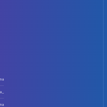
rna
na_
rna