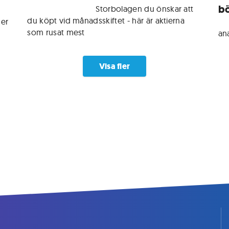
bö
För medlemmar • 
Storbolagen du önskar att 
du köpt vid månadsskiftet - här är aktierna 
er 
Fö
som rusat mest
an
Visa fler