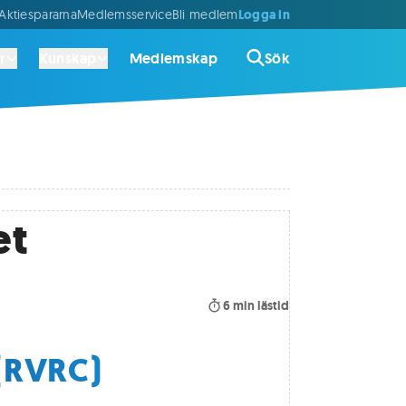
Logga in
ktiespararna
Medlemsservice
Bli medlem
r
Kunskap
Medlemskap
Sök
et
6
min lästid
(RVRC)