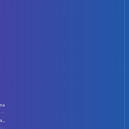
rna
na_