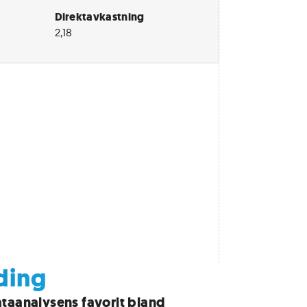
Direktavkastning
2,18
ding
taanalysens favorit bland