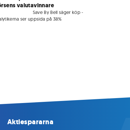
rsens valutavinnare
r medlemmar • 
Save By Bell säger köp - 
alytikerna ser uppsida på 38%
Aktiespararna