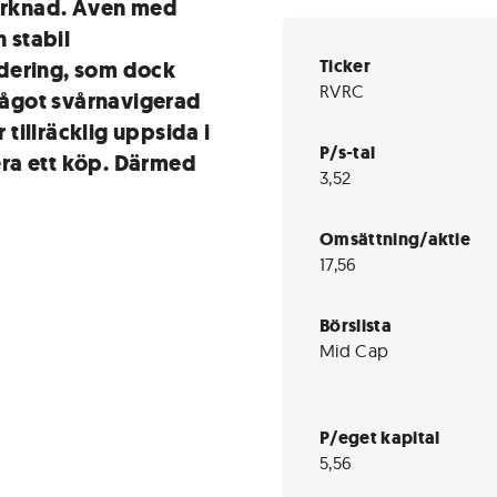
arknad. Även med
n stabil
Ticker
dering, som dock
RVRC
 något svårnavigerad
 tillräcklig uppsida i
P/s-tal
vera ett köp. Därmed
3,52
Omsättning/aktie
17,56
Börslista
Mid Cap
P/eget kapital
5,56