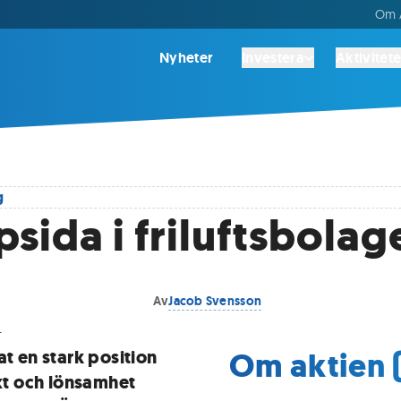
Om A
Nyheter
Investera
Aktivitete
g
sida i friluftsbolag
Av
Jacob Svensson
.
Om aktien 
at en stark position
äxt och lönsamhet