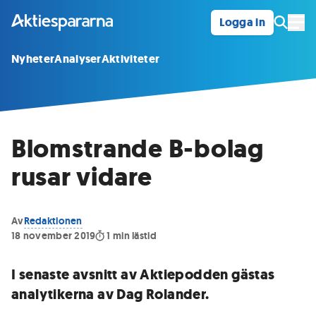
Logga in
Öpp
Nyheter
Analyser
Aktiviteter
Blomstrande B-bolag
rusar vidare
Av
Redaktionen
18 november 2019
1
min lästid
I senaste avsnitt av Aktiepodden gästas
analytikerna av Dag Rolander.