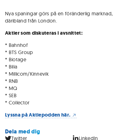
Nya spaningar görs på en föränderlig marknad,
däribland från London.
Aktier som diskuteras i avsnittet:
* Bahnhof
* BTS Group
* Biotage
* Bilia
* Millicom/Kinnevik
* RNB
* MQ
* SEB
* Collector
Lyssna på Aktiepodden här.
Dela med dig
Twitter
LinkedIn