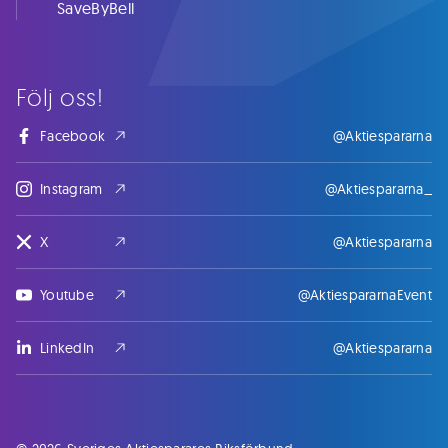
SaveByBell
Följ oss!
Facebook
@Aktiespararna
Instagram
@Aktiespararna_
X
@Aktiespararna
Youtube
@AktiespararnaEvent
LinkedIn
@Aktiespararna