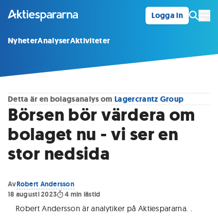
Logga in
Öpp
Nyheter
Analyser
Aktiviteter
Detta är en bolagsanalys om
Lagercrantz Group
Börsen bör värdera om
bolaget nu - vi ser en
stor nedsida
Av
Robert Andersson
18 augusti 2023
4
min lästid
Robert Andersson är analytiker på Aktiespararna.
.