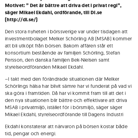
Motivet: ” Det är bättre att driva det i privat regi”,
säger Mikael Ekdahl, ordförande, till
DI.se
(http://di.se/)
Den stora nyheten i börssverige var under tisdagen att
investmentbolaget Melker Schörling AB (MSAB) kommer
att bli utköpt från börsen. Bakom affären står ett
konsortium bestående av familjen Schörling, Stefan
Persson, den danska familjen Bek-Nielsen samt
styrelseordföranden Mikael Ekdahl.
–I takt med den förändrade situationen där Melker
Schörlings hälsa har blivit sämre har vi funderat på vad vi
ska göra i framtiden. Då har vi kommit fram till att det i
den nya situationen blir bättre och effektivare att driva
MSAB i privatmiljö, istället för i börsmiljö, säger säger
Mikael Ekdahl, styrelseordförande till Dagens Industri
Ekdahl konstaterar att närvaron på börsen kostar både
tid, pengar och energi.