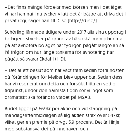
–Det finns många fördelar med börsen men i det läget
vi har hamnat i nu tycker vi att det är bättre att driva det i
privat regi, säger han till DI.se (http://di.se/).
Schörling lämnade tidigare under 2017 alla sina uppdrag i
bolagens styrelser på grund av hälsoskäl men planerna
på att avnotera bolaget har tydligen pågått längre än så.
På frågan om hur länge tankarna för avnotering har
pågått så svarar Ekdahl till DI.
– Det är ett beslut som har växt fram sedan förra hösten
då förändringen för Melker blev uppenbar. Sedan dess
har vi resonerat om detta och försökt hitta en vettig
tidpunkt, under den närmsta tiden ser vi inget som
dramatiskt ska förändra värdet på MSAB.
Budet ligger på 569kr per aktie och vid stängning på
måndagseftermiddagen så låg aktien strax över 547kr,
vilket ger en premie på drygt 3.9 procent. Det är i linje
med substansvärdet på innehaven och i