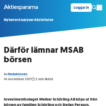
Logga in
Öpp
Nyheter
Analyser
Aktiviteter
Därför lämnar MSAB
börsen
Av
Redaktionen
14 november 2017
2
min lästid
Investmentbolaget Melker Schörling AB köps ut från
börsen av familjen Schörling och Stefan Persson.