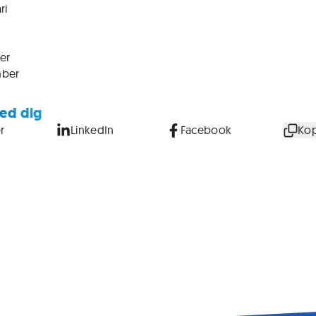
ri
er
mber
ed dig
r
LinkedIn
Facebook
Kop