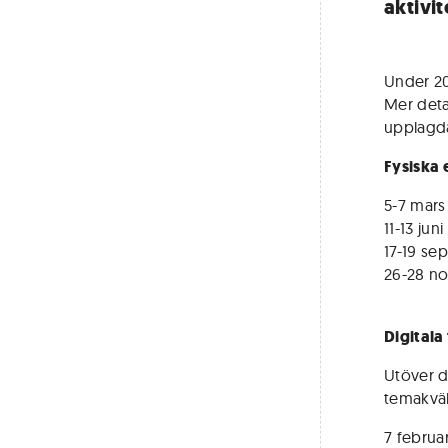
aktivit
Under 20
Mer detal
upplagda
Fysiska 
5-7 mars
11-13 jun
17-19 se
26-28 n
Digitala
Utöver d
temakväl
7 februar