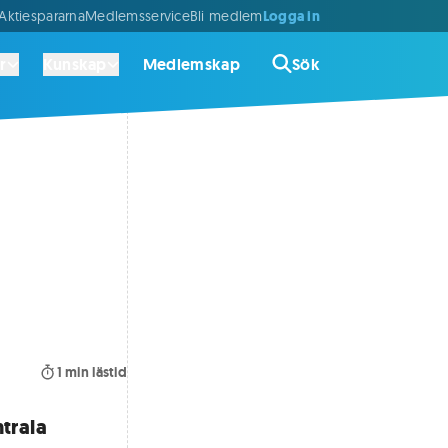
Logga in
ktiespararna
Medlemsservice
Bli medlem
r
Kunskap
Medlemskap
Sök
1
min lästid
ntrala