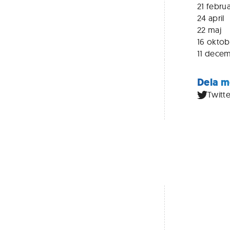
21 februa
24 april
22 maj
16 oktob
11 dece
Dela m
Twitte