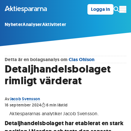
Logga in
Öpp
Nyheter
Analyser
Aktiviteter
Detta är en bolagsanalys om
Clas Ohlson
Detaljhandelsbolaget
rimligt värderat
Av
Jacob Svensson
16 september 2024
6
min lästid
Aktiespararnas analytiker Jacob Svensson
.
Detaljhandelsbolaget har etablerat en stark