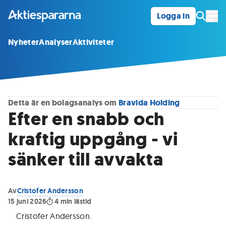
Logga in
Öpp
Nyheter
Analyser
Aktiviteter
Detta är en bolagsanalys om
Bravida Holding
Efter en snabb och
kraftig uppgång - vi
sänker till avvakta
Av
Cristofer Andersson
15 juni 2026
4
min lästid
Cristofer Andersson
.