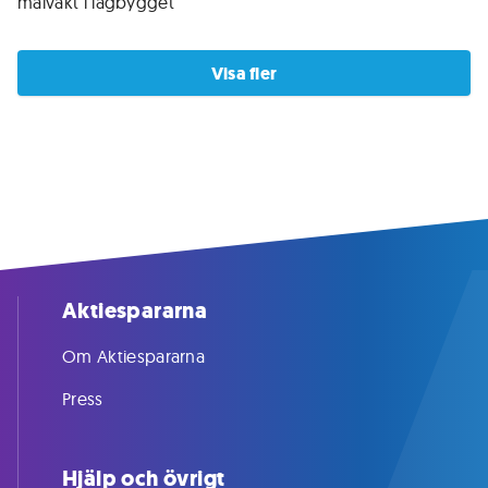
målvakt i lagbygget
Visa fler
Aktiespararna
Om Aktiespararna
Press
Hjälp och övrigt