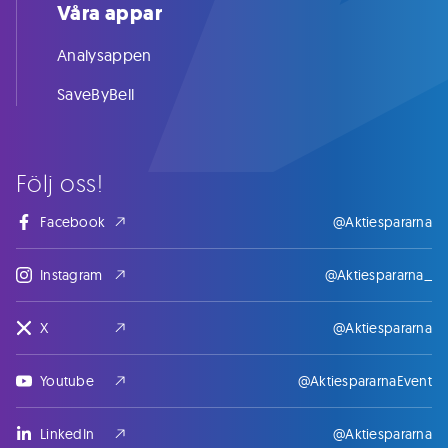
Våra appar
Analysappen
SaveByBell
Följ oss!
Facebook
@Aktiespararna
Instagram
@Aktiespararna_
X
@Aktiespararna
Youtube
@AktiespararnaEvent
LinkedIn
@Aktiespararna