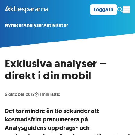
Logga in
Öpp
Nyheter
Analyser
Aktiviteter
Exklusiva analyser –
direkt i din mobil
5 oktober 2018
1
min lästid
Det tar mindre än tio sekunder att
kostnadsfritt prenumerera på
Analysguidens uppdrags- och