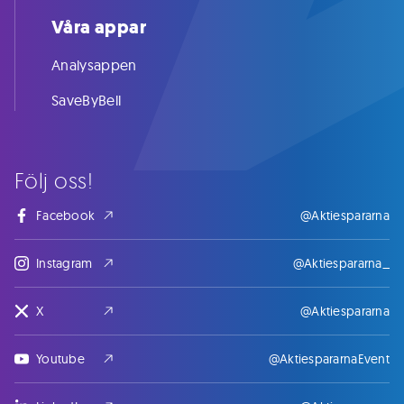
Våra appar
Analysappen
SaveByBell
Följ oss!
Facebook
@Aktiespararna
Instagram
@Aktiespararna_
X
@Aktiespararna
Youtube
@AktiespararnaEvent