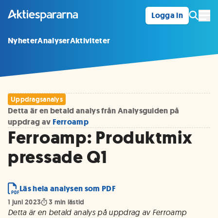
Logga in
Öpp
Nyheter
Analyser
Aktiviteter
Uppdragsanalys
Detta är en betald analys från Analysguiden på
uppdrag av
Ferroamp
Ferroamp: Produktmix
pressade Q1
Läs hela analysen som PDF
1 juni 2023
3
min lästid
Detta är en betald analys på uppdrag av Ferroamp