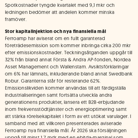
Spotkostnader tyngde kvartalet med 9,1 mkr och
ledningen bedömer att andelen kommer minska
framöver.
Stor kapitalinjektion och nya finansiella mål
Ferroamp har aviserat om en fullt garanterad
företrädesemission som kommer inbringa cirka 200 mkr
efter emissionskostnader. Teckningsåtganden uppgår till
32% från bland annat Första & Andra AP-fonden, Nordea
Asset Management och Wallenstam. Avsiktsförklaringar
om 6% har lämnats, inkluderande bland annat Swedbank
Robur. Garanterna står för resterande 62%.
Emissionslikviden kommer användas till att färdigställa
industrialiseringen samt fortsätta utveckla andra
generationens produkter, lansera ett B2B-erbjudande
inom frekvensstödtjänster och energioptimering samt
att stärka rörelsekapitalet i form av ett utökat varulager. I
samband med att villkoren presenterades aviserade
Ferroamp nya finansiella mål. År 2026 ska försäljningen
uppgå till minst 1,7 mdr med en ebitda-marginal som