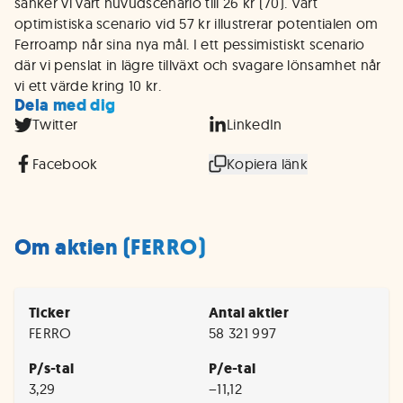
sänker vi vårt huvudscenario till 26 kr (70). Vårt
optimistiska scenario vid 57 kr illustrerar potentialen om
Ferroamp når sina nya mål. I ett pessimistiskt scenario
där vi penslat in lägre tillväxt och svagare lönsamhet når
vi ett värde kring 10 kr.
Dela med dig
Twitter
LinkedIn
Facebook
Kopiera länk
Om aktien (FERRO)
Ticker
Antal aktier
FERRO
58 321 997
P/s-tal
P/e-tal
3,29
−11,12