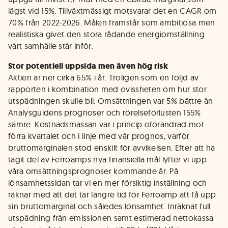
lägst vid 15%. Tillväxtmässigt motsvarar det en CAGR om
70% från 2022-2026. Målen framstår som ambitiösa men
realistiska givet den stora rådande energiomställning
vårt samhälle står inför.
Stor potentiell uppsida men även hög risk
Aktien är ner cirka 65% i år. Troligen som en följd av
rapporten i kombination med ovissheten om hur stor
utspädningen skulle bli. Omsättningen var 5% bättre än
Analysguidens prognoser och rörelseförlusten 155%
sämre. Kostnadsmassan var i princip oförändrad mot
förra kvartalet och i linje med vår prognos, varför
bruttomarginalen stod enskilt för avvikelsen. Efter att ha
tagit del av Ferroamps nya finansiella mål lyfter vi upp
våra omsättningsprognoser kommande år. På
lönsamhetssidan tar vi en mer försiktig inställning och
räknar med att det tar längre tid för Ferroamp att få upp
sin bruttomarginal och således lönsamhet. Inräknat full
utspädning från emissionen samt estimerad nettokassa