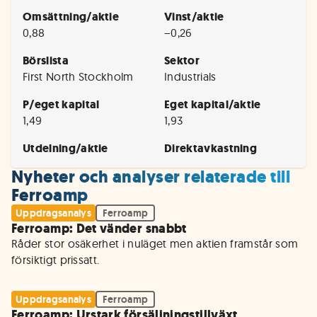
Omsättning/aktie
Vinst/aktie
0,88
−0,26
Börslista
Sektor
First North Stockholm
Industrials
P/eget kapital
Eget kapital/aktie
1,49
1,93
Utdelning/aktie
Direktavkastning
Nyheter och analyser relaterade till
Ferroamp
Uppdragsanalys
Ferroamp
Ferroamp: Det vänder snabbt
Råder stor osäkerhet i nuläget men aktien framstår som 
försiktigt prissatt.
Uppdragsanalys
Ferroamp
Ferroamp: Urstark försäljningstillväxt