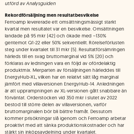
utförd av Analysguiden
Rekordförsäljning men resultatbesvikelse
Ferroamp levererade ett omsättningsmässigt starkt
kvartal men resultatet var en besvikelse. Omsättningen
landade på 95 mkr (42) och ökade med ~130%
gentemot Q1-22 eller 50% sekventiellt. Rörelseförlusten
steg under kvartalet till 31 mkr (5). Resultatförsämringen
härleds till en svag bruttomarginal vid 5% (20) och
förklaras av ledningen vara en följd av ofördelaktig
produktmix. Merparten av försäljningen härleddes till
EnergyHub-XL, vilken har en relativt sätt låg marginal
jämfört med villaversionen EnergyHub-14. Anledningen
är att upprampningen av XL-versionen gått snabbare än
förväntat. Orderstocken vid 350 mkr i slutet av 2022
bestod till större delen av villaversionen, varför
bruttomarginalen bör bli bättre framåt. Dessutom
kommer prisökningar slå igenom och Ferroamp arbetar
proaktivt med att sänka produktionskostnader och har
stärkt sin inköpsavdelning under kvartalet.