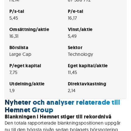
P/s-tal
P/e-tal
5,45
16,17
Omsättning/aktie
Vinst/aktie
16,31
5,49
Börslista
Sektor
Large Cap
Technology
P/eget kapital
Eget kapital/aktie
7,75
11,45
Utdelning/aktie
Direktavkastning
1,9
2,14
Nyheter och analyser relaterade till
Hemnet Group
Blankningen i Hemnet stiger till rekordnivå
Den totala rapporterade blankningspositionen uppgår 
nu till den högsta nivån sedan bolagets börsnotering