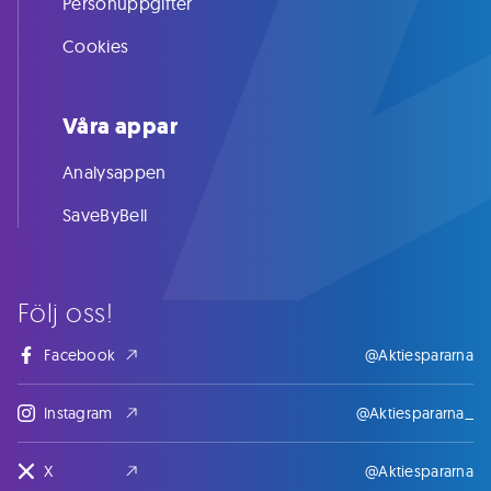
Personuppgifter
Cookies
Våra appar
Analysappen
SaveByBell
Följ oss!
Facebook
@Aktiespararna
Instagram
@Aktiespararna_
X
@Aktiespararna