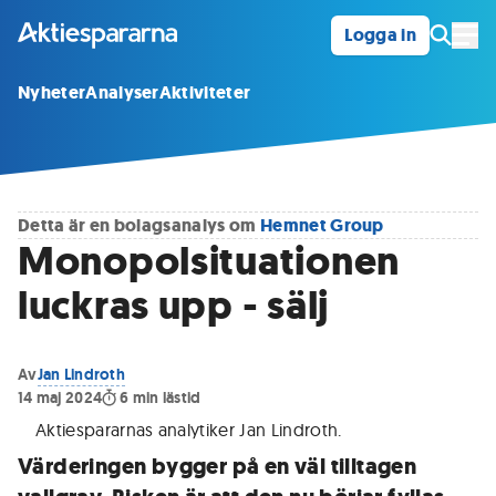
Logga in
Öpp
Nyheter
Analyser
Aktiviteter
Detta är en bolagsanalys om
Hemnet Group
Monopolsituationen
luckras upp - sälj
Av
Jan Lindroth
14 maj 2024
6
min lästid
Aktiespararnas analytiker Jan Lindroth
.
Värderingen bygger på en väl tilltagen