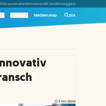
Logga in
ktiespararna
Medlemsservice
Bli medlem
r
Kunskap
Medlemskap
Sök
Innovativ
bransch
3
min lästid