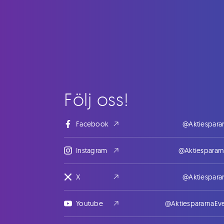
Följ oss!
Facebook
@Aktiespara
Instagram
@Aktiesparar
X
@Aktiespara
Youtube
@AktiespararnaEv