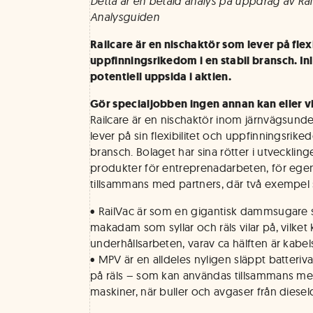
Detta är en betald analys på uppdrag av Ra
Analysguiden
Railcare är en nischaktör som lever på flexi
uppfinningsrikedom i en stabil bransch. Inl
potentiell uppsida i aktien.
Gör specialjobben ingen annan kan eller vi
Railcare är en nischaktör inom järnvägsund
lever på sin flexibilitet och uppfinningsrik
bransch. Bolaget har sina rötter i utveckling
produkter för entreprenadarbeten, för egen
tillsammans med partners, där två exempel s
• RailVac är som en gigantisk dammsugare
makadam som syllar och räls vilar på, vilket 
underhållsarbeten, varav ca hälften är kabel
• MPV är en alldeles nyligen släppt batte
på räls – som kan användas tillsammans me
maskiner, när buller och avgaser från diesel