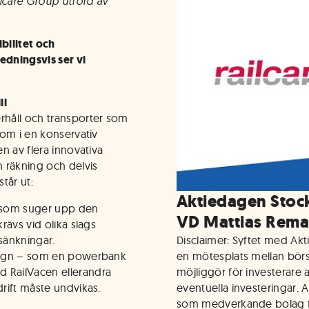
ilcare Group utförd av
bilitet och
edningsvis ser vi
ll
erhåll och transporter som
edom i en konservativ
en av flera innovativa
 räkning och delvis
tår ut:
Aktiedagen Stoc
 som suger upp den
VD Mattias Rema
krävs vid olika slags
sänkningar.
Disclaimer: Syftet med Ak
rivagn – som en powerbank
en mötesplats mellan bör
d RailVacen ellerandra
möjliggör för investerare a
drift måste undvikas.
eventuella investeringar. 
som medverkande bolag fr