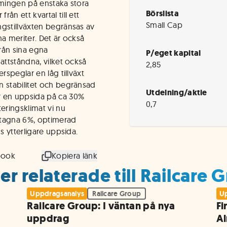
timingen på enstaka stora
Börslista
ån ett kvartal till ett
Small Cap
ngstillväxten begränsas av
a meriter. Det är också
från sina egna
P/eget kapital
attståndna, vilket också
2,85
rspeglar en låg tillväxt
n stabilitet och begränsad
Utdelning/aktie
r en uppsida på ca 30%
0,7
eringsklimat vi nu
antagna 6%, optimerad
s ytterligare uppsida.
book
Kopiera länk
r relaterade till Railcare 
Uppdragsanalys
Railcare Group
Up
Railcare Group: I väntan på nya
Fi
uppdrag
Al