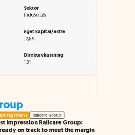
Sektor
Industrials
Eget kapital/aktie
12,89
Direktavkastning
1,91
Group
pdragsanalys
Railcare Group
rst impression Railcare Group:
ready on track to meet the margin