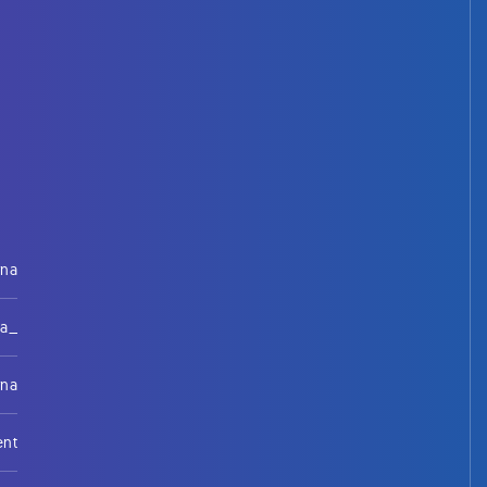
rna
na_
rna
ent