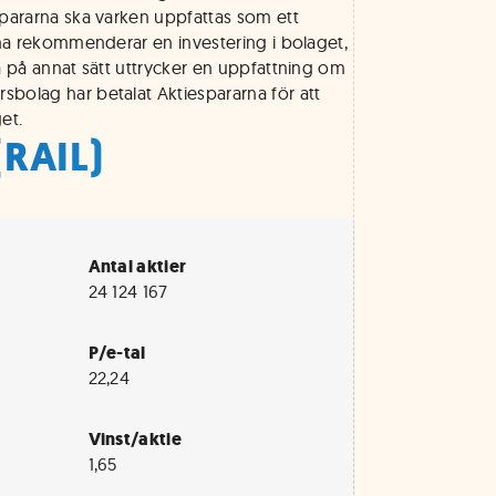
spararna ska varken uppfattas som ett
rna rekommenderar en investering i bolaget,
a på annat sätt uttrycker en uppfattning om
bolag har betalat Aktiespararna för att
et.
(RAIL)
Antal aktier
24 124 167
P/e-tal
22,24
Vinst/aktie
1,65