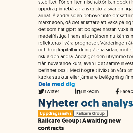
stabilitet. För en liten nischaktör kan dock 
uppdrag innebära ganska stora svängningar fr
annat. Å andra sidan behöver inte omsättni
marknaden, då det är lättare att växa på egn
det som har gjort att bolaget nästan vuxit i
medelfristiga finansiella mål som nu känns n
reflekteras i våra prognoser. Värderingen åte
och hög kapitalbindning å ena sidan, mot e
risk å den andra. Ändå ger den utrymme fö
från nuvarande kurs, även i det sämre invest
befinner oss i. Med högre tillväxt än våra 
kapitalstruktur eller jämnare beläggning finn
Dela med dig
Twitter
LinkedIn
Face
Nyheter och analyse
Uppdragsanalys
Railcare Group
Railcare Group: Awaiting new
contracts