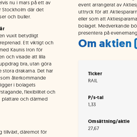
is nu i mars på ett av
event arrangerat av Aktie
er Stockholm där det
uttryck för att Aktiespara
ser och buller.
eller som att Aktiespararn
bolaget. Medverkande börs
år
presentera på evenemang
en vuxit betydligt
Om aktien 
eprenad. Ett viktigt och
 med Kaunis Iron för
n och visade att lilla
 uppdrag bra, utan göra
stora drakarna. Det har
Ticker
LKAB som återkommande
RAIL
gger i bolagets
tagande, flexibilitet och
P/s-tal
en plattare och därmed
1,33
Omsättning/aktie
27,67
 tillväxt, däremot för