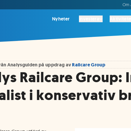
Om A
Nyheter
Investera
Aktivitete
 från Analysguiden på uppdrag av
Railcare Group
lys Railcare Group: 
list i konservativ 