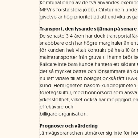
Kombinationen av de två användes exempelv
MPVns första stora jobb, i Citytunneln und
givetvis är hög prioritet på att undvika avga
Transport, den lysande stjärnan på senare 
De senaste 3-4 åren har dock transportaffär
snabbbare och har högre marginaler än entr
för kunden helt vitalt kontrakt på hela 10 år
malmtransporter från gruva till hamn bröt ise
Railcare inte bara kunde hantera ett sådant
det så mycket bättre och lönsammare än de 
nu lett vidare till att bolaget också fått 
kund. Hemligheten bakom kundnöjdheten li
företagskultur, med honnörsord som ansvars
yrkesstolthet, vilket också har möjliggjort 
effektivare och
billigare organisation.
Prognoser och värdering
Järnvägsbranschen utmärker sig inte för hög