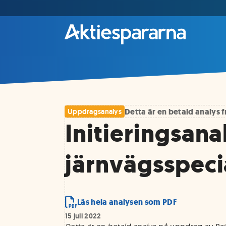
Detta är en betald analys
Uppdragsanalys
Initieringsana
järnvägsspecia
Läs hela analysen som PDF
15 juli 2022