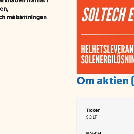
arknaden framåt i
en,
och målsättningen
Om aktien 
Ticker
SOLT
P/s-tal