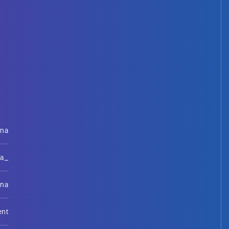
rna
na_
rna
ent