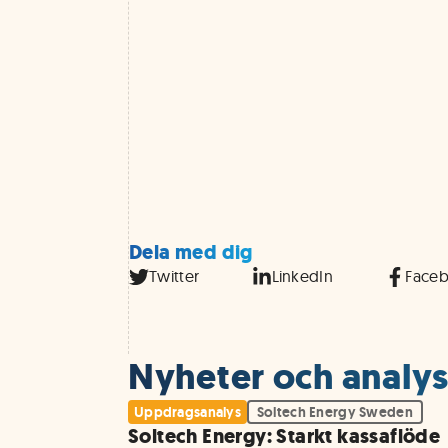
Dela med dig
Twitter
LinkedIn
Face
Nyheter och analys
Uppdragsanalys
Soltech Energy Sweden
Soltech Energy: Starkt kassaflöde