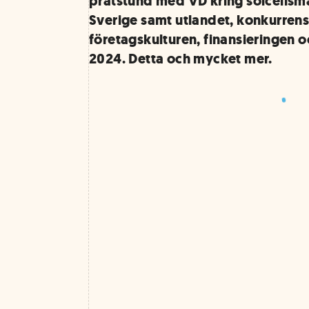
pratstund med VD kring solcellsm
Sverige samt utlandet, konkurrens
företagskulturen, finansieringen 
2024. Detta och mycket mer.