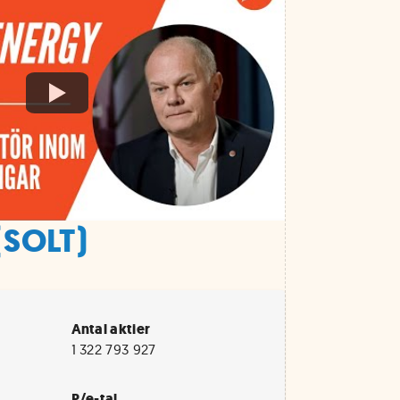
(SOLT)
Antal aktier
1 322 793 927
P/e-tal