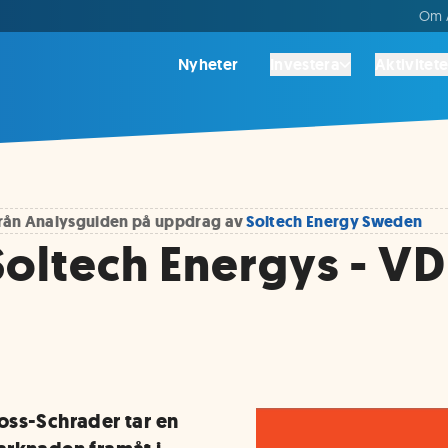
Om A
Nyheter
Investera
Aktivitete
 från Analysguiden på uppdrag av
Soltech Energy Sweden
Soltech Energys - VD
oss-Schrader tar en