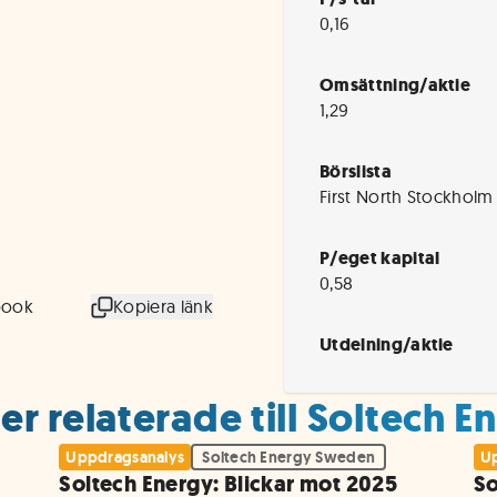
0,16
Omsättning/aktie
1,29
Börslista
First North Stockholm
P/eget kapital
0,58
book
Kopiera länk
Utdelning/aktie
er relaterade till Soltech 
Uppdragsanalys
Soltech Energy Sweden
Up
Soltech Energy: Blickar mot 2025
So