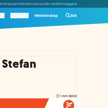
Logga in
ktiespararna
Medlemsservice
Bli medlem
r
Kunskap
Medlemskap
Sök
 Stefan
1
min lästid