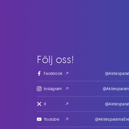
Följ oss!
Facebook
@Aktiespara
Instagram
@Aktiesparar
X
@Aktiespara
Youtube
@AktiespararnaEv