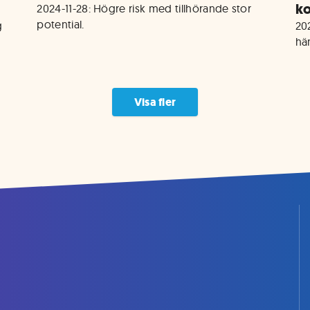
k
2024-11-28: Högre risk med tillhörande stor 
potential.
 
20
hä
Visa fler