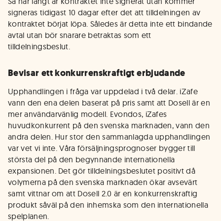
Så här långt är kontraktet inte signerat utan kommer
signeras tidigast 10 dagar efter det att tilldelningen av
kontraktet börjat löpa. Således är detta inte ett bindande
avtal utan bör snarare betraktas som ett
tilldelningsbeslut.
Bevisar ett konkurrenskraftigt erbjudande
Upphandlingen i fråga var uppdelad i två delar. iZafe
vann den ena delen baserat på pris samt att Dosell är en
mer användarvänlig modell. Evondos, iZafes
huvudkonkurrent på den svenska marknaden, vann den
andra delen. Hur stor den sammanlagda upphandlingen
var vet vi inte. Våra försäljningsprognoser bygger till
största del på den begynnande internationella
expansionen. Det gör tilldelningsbeslutet positivt då
volymerna på den svenska marknaden ökar avsevärt
samt vittnar om att Dosell 2.0 är en konkurrenskraftig
produkt såväl på den inhemska som den internationella
spelplanen.