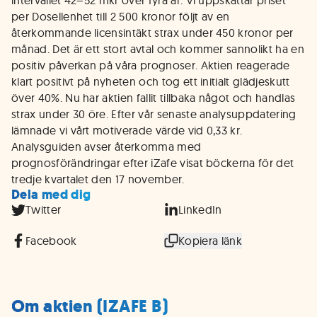
intervallet 42–52 mkr över fyra år. Vi uppskattar priset
per Dosellenhet till 2 500 kronor följt av en
återkommande licensintäkt strax under 450 kronor per
månad. Det är ett stort avtal och kommer sannolikt ha en
positiv påverkan på våra prognoser. Aktien reagerade
klart positivt på nyheten och tog ett initialt glädjeskutt
över 40%. Nu har aktien fallit tillbaka något och handlas
strax under 30 öre. Efter vår senaste analysuppdatering
lämnade vi vårt motiverade värde vid 0,33 kr.
Analysguiden avser återkomma med
prognosförändringar efter iZafe visat böckerna för det
tredje kvartalet den 17 november.
Dela med dig
Twitter
LinkedIn
Facebook
Kopiera länk
Om aktien (IZAFE B)