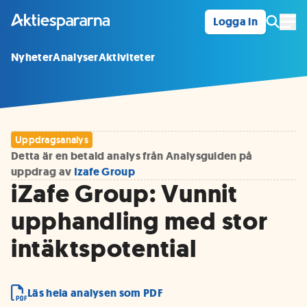
Logga in
Öpp
Nyheter
Analyser
Aktiviteter
Uppdragsanalys
Detta är en betald analys från Analysguiden på
uppdrag av
Izafe Group
iZafe Group: Vunnit
upphandling med stor
intäktspotential
Läs hela analysen som PDF