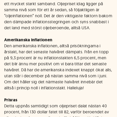
ett mycket starkt samband. Oljepriset idag ligger på
samma nivå som för ett år sedan, så följaktligen är
”oljeinflationen” noll. Det är den viktigaste faktorn bakom
den dämpade inflationsstegringen och syns snabbast i
det land med störst oljeberoende, alltså USA.
Amerikanska inflationen
Den amerikanska inflationen, alltså prisökningarna i
årstakt, har det senaste halvåret dämpats. Från en topp
på 9,3 procent är nu inflationstakten 6,5 procent, men
det blir ännu mer positivt om vi bara tittar det senaste
halvåret. Då har de amerikanska indexet knappt ökat alls,
utan står i december på nästan samma nivå som i juni.
Om det håller sig det närmaste halvåret innebär det
alltså i princip noll i inflationstakt. Halleluja!
Prisras
Detta uppnås samtidigt som oljepriset dalat nästan 40
procent, från 130 dollar fatet till 82, varför beroendet av