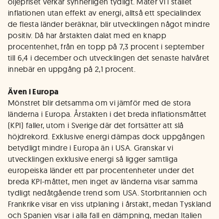
oljepriset verkar synnerligen tydligt. Mäter vi i stället
inflationen utan effekt av energi, alltså ett specialindex
de flesta länder beräknar, blir utvecklingen något mindre
positiv. Då har årstakten dalat med en knapp
procentenhet, från en topp på 7,3 procent i september
till 6,4 i december och utvecklingen det senaste halvåret
innebär en uppgång på 2,1 procent.
Även i Europa
Mönstret blir detsamma om vi jämför med de stora
länderna i Europa. Årstakten i det breda inflationsmåttet
(KPI) faller, utom i Sverige där det fortsätter att slå
höjdrekord. Exklusive energi dämpas dock uppgången
betydligt mindre i Europa än i USA. Granskar vi
utvecklingen exklusive energi så ligger samtliga
europeiska länder ett par procentenheter under det
breda KPI-måttet, men inget av länderna visar samma
tydligt nedåtgående trend som USA. Storbritannien och
Frankrike visar en viss utplaning i årstakt, medan Tyskland
och Spanien visar i alla fall en dämpning, medan Italien