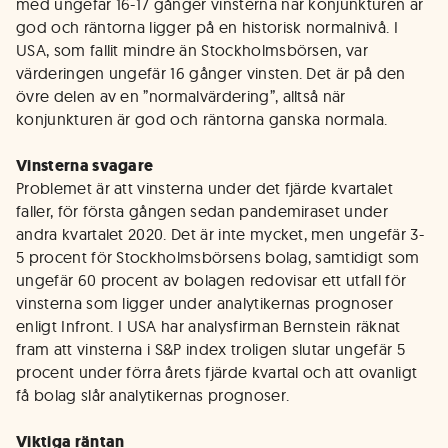
med ungefär 16-17 gånger vinsterna när konjunkturen är
god och räntorna ligger på en historisk normalnivå. I
USA, som fallit mindre än Stockholmsbörsen, var
värderingen ungefär 16 gånger vinsten. Det är på den
övre delen av en ”normalvärdering”, alltså när
konjunkturen är god och räntorna ganska normala.
Vinsterna svagare
Problemet är att vinsterna under det fjärde kvartalet
faller, för första gången sedan pandemiraset under
andra kvartalet 2020. Det är inte mycket, men ungefär 3-
5 procent för Stockholmsbörsens bolag, samtidigt som
ungefär 60 procent av bolagen redovisar ett utfall för
vinsterna som ligger under analytikernas prognoser
enligt Infront. I USA har analysfirman Bernstein räknat
fram att vinsterna i S&P index troligen slutar ungefär 5
procent under förra årets fjärde kvartal och att ovanligt
få bolag slår analytikernas prognoser.
Viktiga räntan