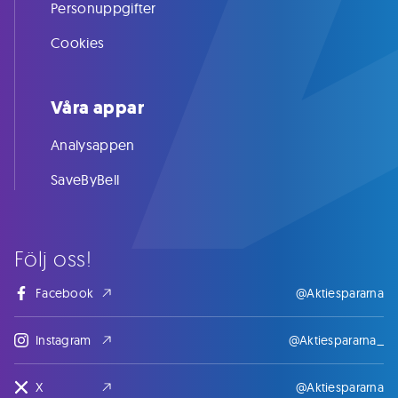
Personuppgifter
Cookies
Våra appar
Analysappen
SaveByBell
Följ oss!
Facebook
@Aktiespararna
Instagram
@Aktiespararna_
X
@Aktiespararna