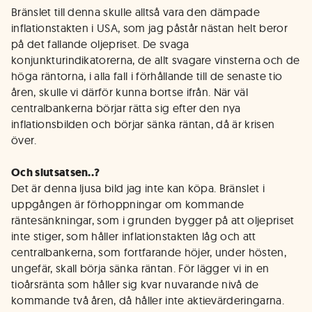
Bränslet till denna skulle alltså vara den dämpade
inflationstakten i USA, som jag påstår nästan helt beror
på det fallande oljepriset. De svaga
konjunkturindikatorerna, de allt svagare vinsterna och de
höga räntorna, i alla fall i förhållande till de senaste tio
åren, skulle vi därför kunna bortse ifrån. När väl
centralbankerna börjar rätta sig efter den nya
inflationsbilden och börjar sänka räntan, då är krisen
över.
Och slutsatsen..?
Det är denna ljusa bild jag inte kan köpa. Bränslet i
uppgången är förhoppningar om kommande
räntesänkningar, som i grunden bygger på att oljepriset
inte stiger, som håller inflationstakten låg och att
centralbankerna, som fortfarande höjer, under hösten,
ungefär, skall börja sänka räntan. För lägger vi in en
tioårsränta som håller sig kvar nuvarande nivå de
kommande två åren, då håller inte aktievärderingarna.