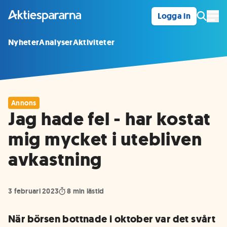
Logga in
Öpp
Nyheter
Analyser
Aktiviteter
Annons
Jag hade fel - har kostat
mig mycket i utebliven
avkastning
3 februari 2023
8
min lästid
När börsen bottnade i oktober var det svårt