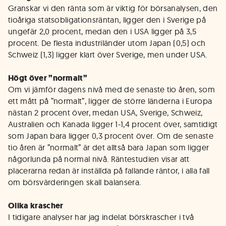
Granskar vi den ränta som är viktig för börsanalysen, den
tioåriga statsobligationsräntan, ligger den i Sverige på
ungefär 2,0 procent, medan den i USA ligger på 3,5
procent. De flesta industriländer utom Japan (0,5) och
Schweiz (1,3) ligger klart över Sverige, men under USA.
Högt över ”normalt”
Om vi jämför dagens nivå med de senaste tio åren, som
ett mått på ”normalt”, ligger de större länderna i Europa
nästan 2 procent över, medan USA, Sverige, Schweiz,
Australien och Kanada ligger 1-1,4 procent över, samtidigt
som Japan bara ligger 0,3 procent över. Om de senaste
tio åren är ”normalt” är det alltså bara Japan som ligger
någorlunda på normal nivå. Räntestudien visar att
placerarna redan är inställda på fallande räntor, i alla fall
om börsvärderingen skall balansera.
Olika krascher
I tidigare analyser har jag indelat börskrascher i två