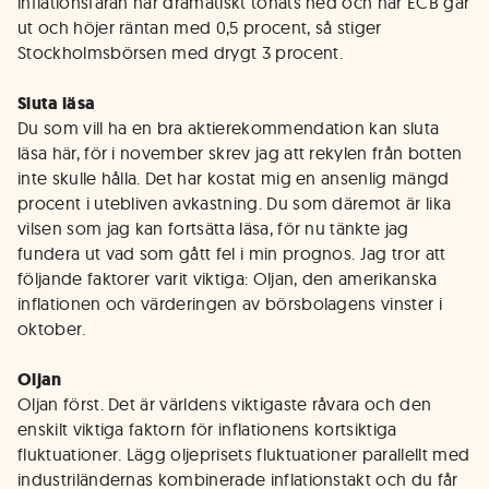
inflationsfaran har dramatiskt tonats ned och när ECB går
ut och höjer räntan med 0,5 procent, så stiger
Stockholmsbörsen med drygt 3 procent.
Sluta läsa
Du som vill ha en bra aktierekommendation kan sluta
läsa här, för i november skrev jag att rekylen från botten
inte skulle hålla. Det har kostat mig en ansenlig mängd
procent i utebliven avkastning. Du som däremot är lika
vilsen som jag kan fortsätta läsa, för nu tänkte jag
fundera ut vad som gått fel i min prognos. Jag tror att
följande faktorer varit viktiga: Oljan, den amerikanska
inflationen och värderingen av börsbolagens vinster i
oktober.
Oljan
Oljan först. Det är världens viktigaste råvara och den
enskilt viktiga faktorn för inflationens kortsiktiga
fluktuationer. Lägg oljeprisets fluktuationer parallellt med
industriländernas kombinerade inflationstakt och du får