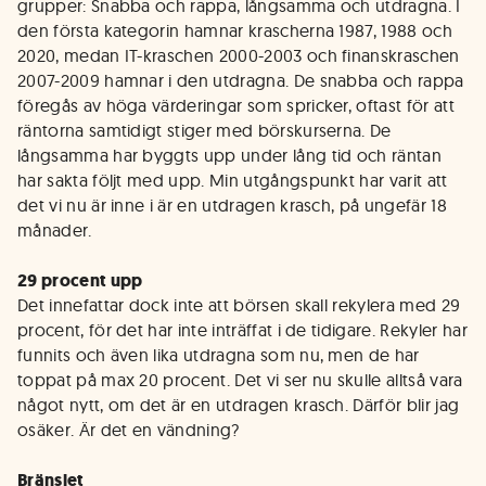
grupper: Snabba och rappa, långsamma och utdragna. I
den första kategorin hamnar krascherna 1987, 1988 och
2020, medan IT-kraschen 2000-2003 och finanskraschen
2007-2009 hamnar i den utdragna. De snabba och rappa
föregås av höga värderingar som spricker, oftast för att
räntorna samtidigt stiger med börskurserna. De
långsamma har byggts upp under lång tid och räntan
har sakta följt med upp. Min utgångspunkt har varit att
det vi nu är inne i är en utdragen krasch, på ungefär 18
månader.
29 procent upp
Det innefattar dock inte att börsen skall rekylera med 29
procent, för det har inte inträffat i de tidigare. Rekyler har
funnits och även lika utdragna som nu, men de har
toppat på max 20 procent. Det vi ser nu skulle alltså vara
något nytt, om det är en utdragen krasch. Därför blir jag
osäker. Är det en vändning?
Bränslet