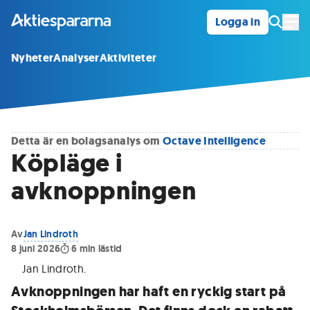
Logga in
Öpp
Nyheter
Analyser
Aktiviteter
Detta är en bolagsanalys om
Octave Intelligence
Köpläge i
avknoppningen
Av
Jan Lindroth
8 juni 2026
6
min lästid
Jan Lindroth
.
Avknoppningen har haft en ryckig start på