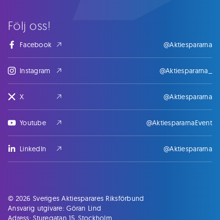
Följ oss!
Facebook
@Aktiespararna
Instagram
@Aktiespararna_
X
@Aktiespararna
Youtube
@AktiespararnaEvent
LinkedIn
@Aktiespararna
© 2026 Sveriges Aktiesparares Riksförbund
Ansvarig utgivare: Göran Lind
Adress: Sturegatan 15, Stockholm