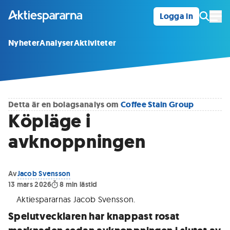
Logga in
Öpp
Nyheter
Analyser
Aktiviteter
Detta är en bolagsanalys om
Coffee Stain Group
Köpläge i
avknoppningen
Av
Jacob Svensson
13 mars 2026
8
min lästid
Aktiespararnas Jacob Svensson
.
Spelutvecklaren har knappast rosat