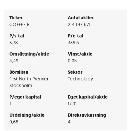
Ticker
Antal aktier
COFFEE B
214 197 671
P/s-tal
P/e-tal
3,78
339,6
Omsättning/aktie
Vinst/aktie
4,49
0,05
Börslista
Sektor
First North Premier
Technology
Stockholm
P/eget kapital
Eget kapital/aktie
1
17,01
Utdelning/aktie
Direktavkastning
0,68
4