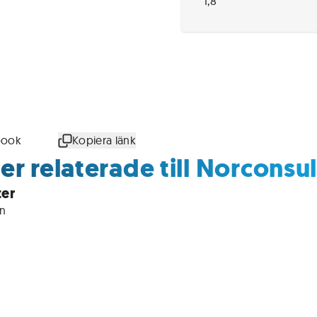
1,8
book
Kopiera länk
r relaterade till Norconsul
ter
in