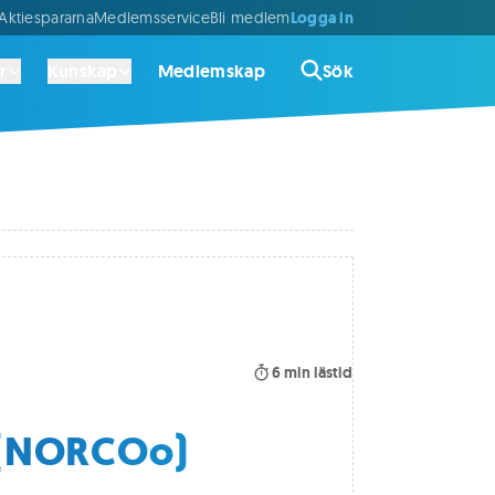
Logga in
ktiespararna
Medlemsservice
Bli medlem
r
Kunskap
Medlemskap
Sök
6
min lästid
 (NORCOo)