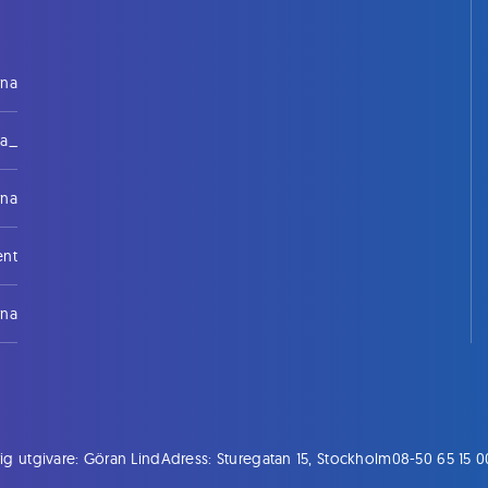
rna
na_
rna
ent
rna
ig utgivare: Göran Lind
Adress: Sturegatan 15, Stockholm
08-50 65 15 0