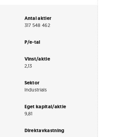
Antal aktier
317 548 462
P/e-tal
Vinst/aktie
2,13
Sektor
Industrials
Eget kapital/aktie
9,81
Direktavkastning