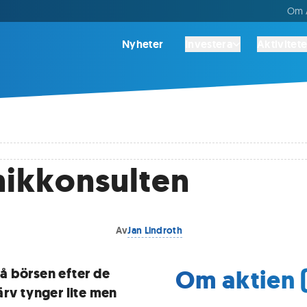
Om A
Nyheter
Investera
Aktivitete
nikkonsulten
Av
Jan Lindroth
Om aktien
å börsen efter de
ärv tynger lite men