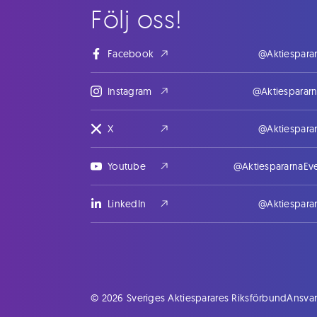
Följ oss!
Facebook
@Aktiespara
Instagram
@Aktiesparar
X
@Aktiespara
Youtube
@AktiespararnaEv
LinkedIn
@Aktiespara
© 2026 Sveriges Aktiesparares Riksförbund
Ansvar