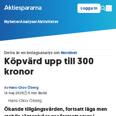
Logga in
Öpp
Nyheter
Analyser
Aktiviteter
Detta är en bolagsanalys om
Nordnet
Köpvärd upp till 300
kronor
Av
Hans-Olov Öberg
14 maj 2025
5
min lästid
Hans-Olov Öberg
.
Ökande tillgångsvärden, fortsatt låga men