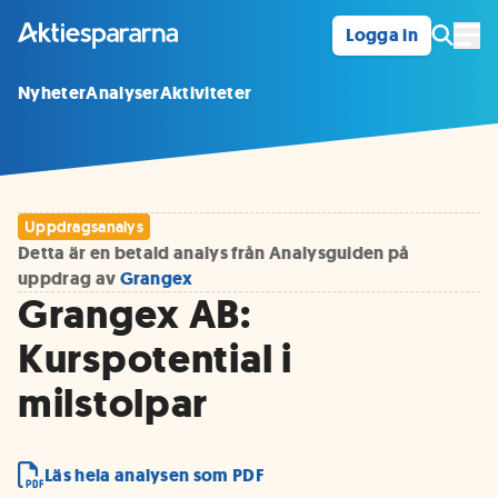
Logga in
Öpp
Nyheter
Analyser
Aktiviteter
Uppdragsanalys
Detta är en betald analys från Analysguiden på
uppdrag av
Grangex
Grangex AB:
Kurspotential i
milstolpar
Läs hela analysen som PDF