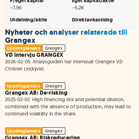
P/eget kapital
Eget kapital/aktie
−7,96
−5,28
Utdelning/aktie
Direktavkastning
Nyheter och analyser relaterade till
Grangex
Uppdragsanalys
Grangex
VD intervju GRANGEX
2026-02-05: Analysguiden har intervjuat Grangex VD 
Christer Lindqvist.
Uppdragsanalys
Grangex
Grangex AB: De-risking
2025-02-02: High financing risk and potential dilution, 
combined with the absence of production, may lead to 
continued volatility in the share.
Uppdragsanalys
Grangex
Grangex AB: Riskreducering