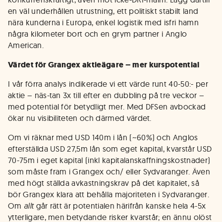
en väl underhållen utrustning, ett politiskt stabilt land
nära kunderna i Europa, enkel logistik med isfri hamn
några kilometer bort och en grym partner i Anglo
American.
Värdet för Grangex aktieägare – mer kurspotential
I vår förra analys indikerade vi ett värde runt 40-50:- per
aktie – näs-tan 3x till efter en dubbling på tre veckor –
med potential för betydligt mer. Med DFSen avbockad
ökar nu visibiliteten och därmed värdet.
Om vi räknar med USD 140m i lån (~60%) och Anglos
efterställda USD 27,5m lån som eget kapital, kvarstår USD
70-75m i eget kapital (inkl kapitalanskaffningskostnader)
som måste fram i Grangex och/ eller Sydvaranger. Även
med högt ställda avkastningskrav på det kapitalet, så
bör Grangex klara att behålla majoriteten i Sydvaranger.
Om
allt
går rätt är potentialen härifrån kanske hela 4-5x
ytterligare, men betydande risker kvarstår; en ännu olöst