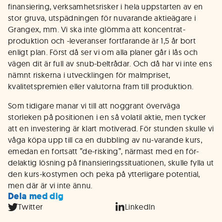
finansiering, verksamhetsrisker i hela uppstarten av en
stor gruva, utspädningen för nuvarande aktieägare i
Grangex, mm. Vi ska inte glömma att koncentrat-
produktion och -leveranser fortfarande är 1,5 år bort
enligt plan. Först då ser vi om alla planer går i lås och
vägen dit är full av snub-beltrådar. Och då har vi inte ens
nämnt riskerna i utvecklingen för malmpriset,
kvalitetspremien eller valutorna fram till produktion.
Som tidigare manar vi till att noggrant överväga
storleken på positionen i en så volatil aktie, men tycker
att en investering är klart motiverad. För stunden skulle vi
våga köpa upp till ca en dubbling av nu-varande kurs,
emedan en fortsatt ”de-risking”, närmast med en för-
delaktig lösning på finansieringssituationen, skulle fylla ut
den kurs-kostymen och peka på ytterligare potential,
men där är vi inte ännu.
Dela med dig
Twitter
LinkedIn