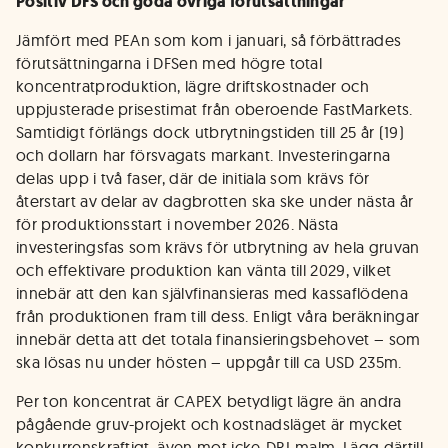
Positiv DFS och goda övriga förutsättningar
Jämfört med PEAn som kom i januari, så förbättrades
förutsättningarna i DFSen med högre total
koncentratproduktion, lägre driftskostnader och
uppjusterade prisestimat från oberoende FastMarkets.
Samtidigt förlängs dock utbrytningstiden till 25 år (19)
och dollarn har försvagats markant. Investeringarna
delas upp i två faser, där de initiala som krävs för
återstart av delar av dagbrotten ska ske under nästa år
för produktionsstart i november 2026. Nästa
investeringsfas som krävs för utbrytning av hela gruvan
och effektivare produktion kan vänta till 2029, vilket
innebär att den kan självfinansieras med kassaflödena
från produktionen fram till dess. Enligt våra beräkningar
innebär detta att det totala finansieringsbehovet – som
ska lösas nu under hösten – uppgår till ca USD 235m.
Per ton koncentrat är CAPEX betydligt lägre än andra
pågående gruv-projekt och kostnadsläget är mycket
konkurrenskraftigt, även mot icke-DRI-malm. Lägg därtill