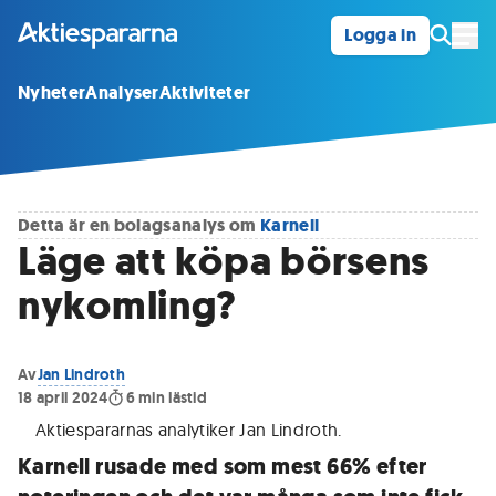
Logga in
Öpp
Nyheter
Analyser
Aktiviteter
Detta är en bolagsanalys om
Karnell
Läge att köpa börsens
nykomling?
Av
Jan Lindroth
18 april 2024
6
min lästid
Aktiespararnas analytiker Jan Lindroth
.
Karnell rusade med som mest 66% efter