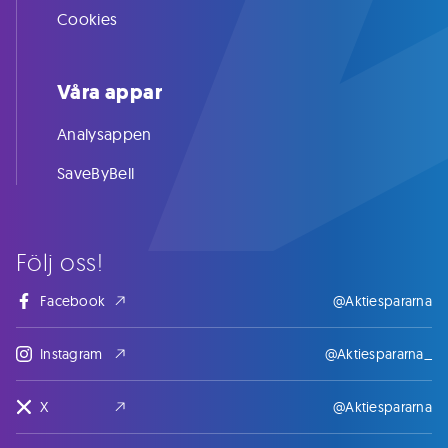
Cookies
Våra appar
Analysappen
SaveByBell
Följ oss!
Facebook
@Aktiespararna
Instagram
@Aktiespararna_
X
@Aktiespararna