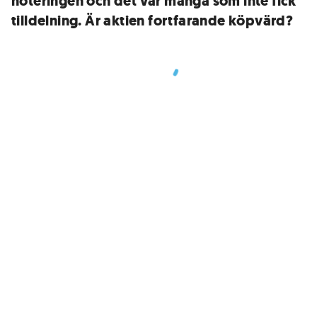
noteringen och det var många som inte fick
tilldelning. Är aktien fortfarande köpvärd?