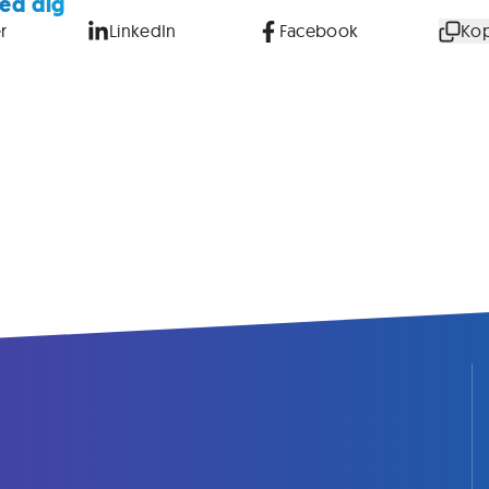
ed dig
r
LinkedIn
Facebook
Kop