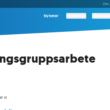
Om A
Nyheter
Investera
Aktivitete
ingsgruppsarbete
r vi