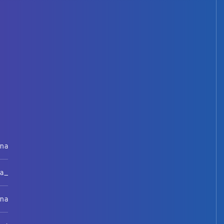
rna
na_
rna