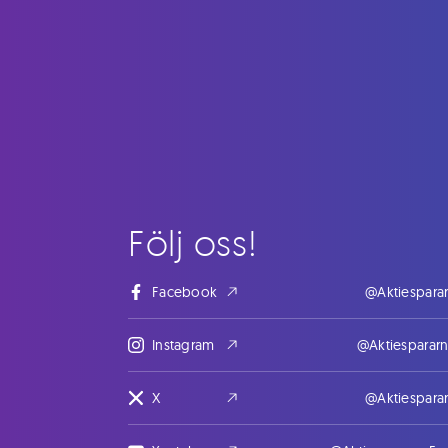
Följ oss!
Facebook
@Aktiespara
Instagram
@Aktiesparar
X
@Aktiespara