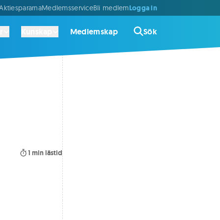
Logga in
ktiespararna
Medlemsservice
Bli medlem
r
Kunskap
Medlemskap
Sök
1
min lästid