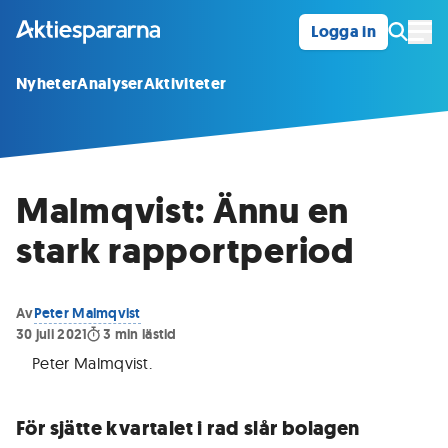
Logga in
Öpp
Nyheter
Analyser
Aktiviteter
Malmqvist: Ännu en
stark rapportperiod
Av
Peter Malmqvist
30 juli 2021
3
min lästid
Peter Malmqvist
.
För sjätte kvartalet i rad slår bolagen